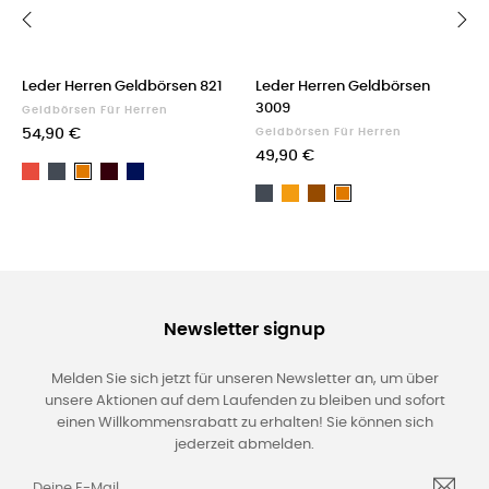
‹
›
Leder Herren Geldbörsen 821
Leder Herren Geldbörsen
3009
Geldbörsen Für Herren
54,90 €
Geldbörsen Für Herren
49,90 €
Rot
Schwarz
Dark
Dark
Light
Brown
blue
Schwarz
Orange
Braun
brown
Light
brown
Newsletter signup
Melden Sie sich jetzt für unseren Newsletter an, um über
unsere Aktionen auf dem Laufenden zu bleiben und sofort
einen Willkommensrabatt zu erhalten! Sie können sich
jederzeit abmelden.