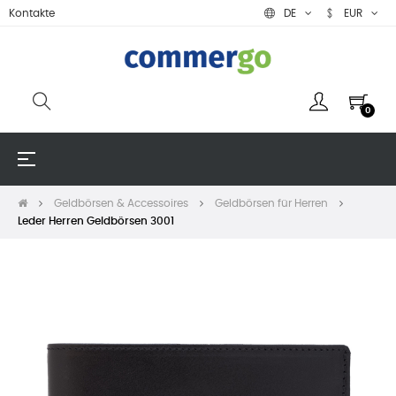
Kontakte
DE
EUR
0
Umschalten
☰
der
Navigation
Geldbörsen & Accessoires
Geldbörsen für Herren
Leder Herren Geldbörsen 3001