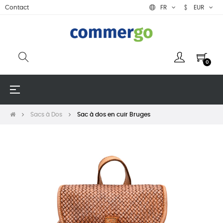
Contact
FR
EUR
0
Basculer
☰
la
navigation
Sacs à Dos
Sac à dos en cuir Bruges