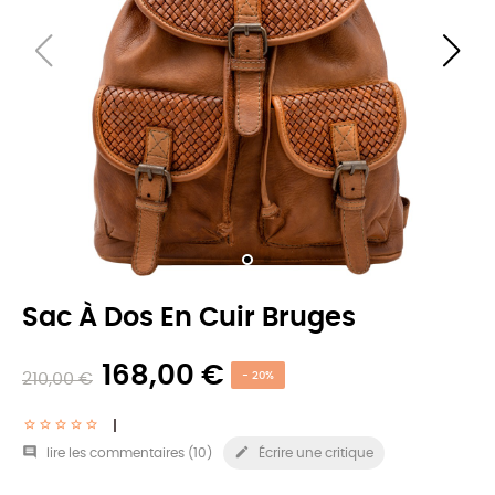
Sac À Dos En Cuir Bruges
168,00 €
210,00 €
- 20%


lire les commentaires (
10
)
Écrire une critique