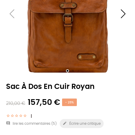
Sac À Dos En Cuir Royan
157,50 €
210,00 €
- 25%


lire les commentaires (
5
)
Écrire une critique