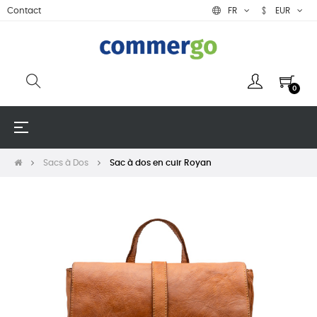
Contact
FR
EUR
0
Basculer
☰
la
navigation
Sacs à Dos
Sac à dos en cuir Royan