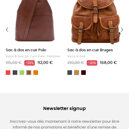
‹
›
Sac à dos en cuir Polo
Sac à dos en cuir Bruges
Sacs À Dos En Cuir Pour Femmes
Sacs À Dos
115,00 €
92,00 €
210,00 €
168,00 €
-20%
-20%
Rouge
Noir
Vert
Light
Noir
Dark
Marron
Light
brown
Brown
brown
Newsletter signup
Inscrivez-vous dès maintenant à notre newsletter pour être
informé de nos promotions et bénéficier d'une remise de