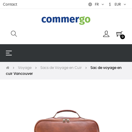
Contact
FR
EUR
0
Basculer
☰
la
navigation
Voyage
Sacs de Voyage en Cuir
Sac de voyage en
cuir Vancouver