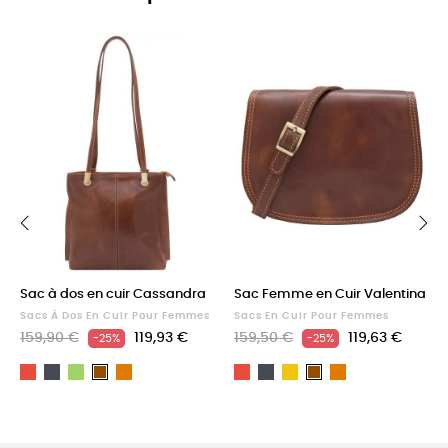
‹
›
Sac à dos en cuir Cassandra
Sac Femme en Cuir Valentina
Sacs À Dos En Cuir Pour Femmes
Sacs En Cuir Pour Femmes
159,90 €
119,93 €
159,50 €
119,63 €
-25%
-25%
Rouge
Noir
Vert
Light
Rouge
Noir
Jaune
Light
Marron
Marron
brown
brown