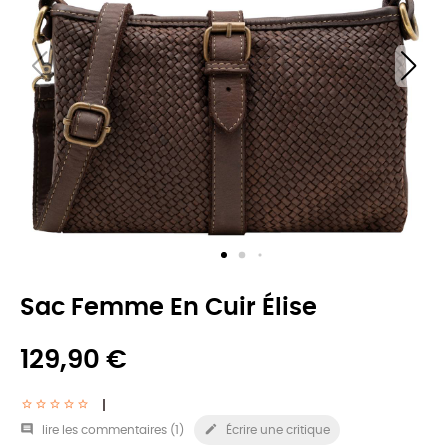
Sac Femme En Cuir Élise
129,90 €


lire les commentaires (
1
)
Écrire une critique