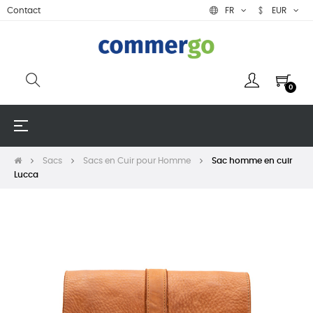
Contact
FR
EUR
0
Basculer
☰
la
navigation
Sacs
Sacs en Cuir pour Homme
Sac homme en cuir
Lucca