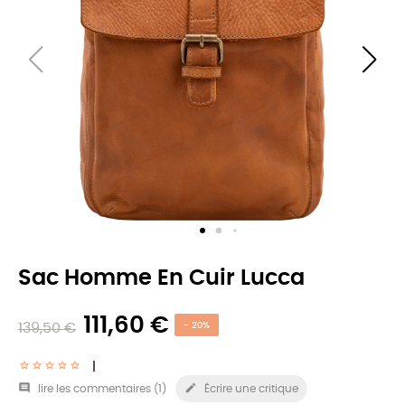
Sac Homme En Cuir Lucca
111,60 €
139,50 €
- 20%


lire les commentaires (
1
)
Écrire une critique