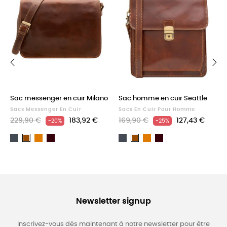
‹
›
Sac messenger en cuir Milano
Sac homme en cuir Seattle
Sacs Messenger En Cuir
Sacs En Cuir Pour Homme
229,90 €
183,92 €
169,90 €
127,43 €
-20%
-25%
Noir
Light
Dark
Noir
Light
Dark
Marron
Marron
brown
Brown
brown
Brown
Newsletter signup
Inscrivez-vous dès maintenant à notre newsletter pour être