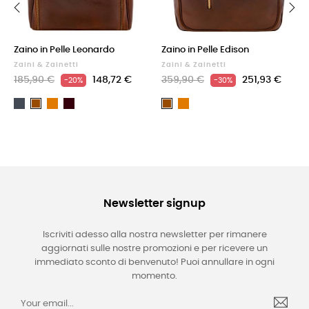
‹
›
Zaino in Pelle Leonardo
Zaino in Pelle Edison
Zaini & Zainetti
Zaini & Zainetti
185,90 €
148,72 €
359,90 €
251,93 €
-20%
-30%
Nero
Cuoio
Testa
Cuoio
Marrone
Marrone
di
moro
Newsletter signup
Iscriviti adesso alla nostra newsletter per rimanere
aggiornati sulle nostre promozioni e per ricevere un
immediato sconto di benvenuto! Puoi annullare in ogni
momento.