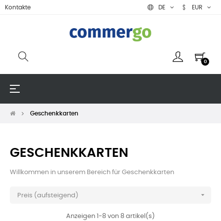
Kontakte
DE
EUR
0
Umschalten
☰
der
Navigation
Geschenkkarten
GESCHENKKARTEN
Willkommen in unserem Bereich für Geschenkkarten

Preis (aufsteigend)
Anzeigen 1-8 von 8 artikel(s)