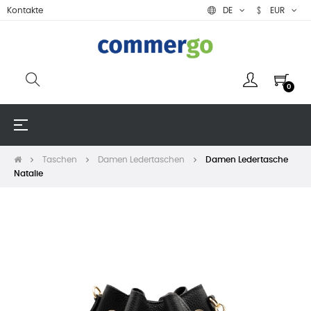
Kontakte
DE
EUR
0
Umschalten
☰
der
Navigation
Taschen
Damen Ledertaschen
Damen Ledertasche
Natalie