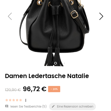
Damen Ledertasche Natalie
96,72 €
120,90 €
- 20%


lesen Sie Testberichte (
5
)
Eine Rezension schreiben