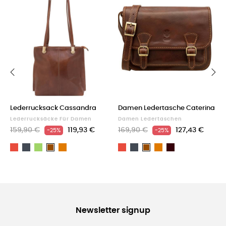
‹
›
Lederrucksack Cassandra
Damen Ledertasche Caterina
Lederrucksäcke Für Damen
Damen Ledertaschen
159,90 €
119,93 €
169,90 €
127,43 €
-25%
-25%
Rot
Schwarz
Grün
Light
Rot
Schwarz
Light
Dark
Braun
Braun
brown
brown
Brown
Newsletter signup