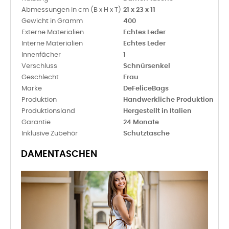
Abmessungen in cm (B x H x T)
21 x 23 x 11
Gewicht in Gramm
400
Externe Materialien
Echtes Leder
Interne Materialien
Echtes Leder
Innenfächer
1
Verschluss
Schnürsenkel
Geschlecht
Frau
Marke
DeFeliceBags
Produktion
Handwerkliche Produktion
Produktionsland
Hergestellt in Italien
Garantie
24 Monate
Inklusive Zubehör
Schutztasche
DAMENTASCHEN