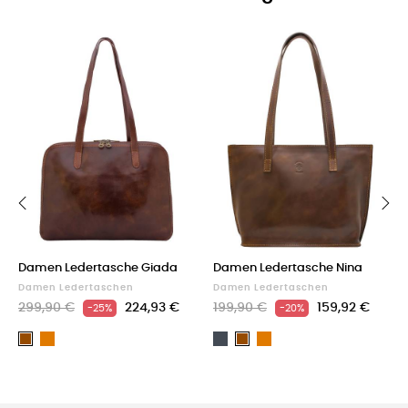
‹
›
Damen Ledertasche Giada
Damen Ledertasche Nina
Damen Ledertaschen
Damen Ledertaschen
299,90 €
224,93 €
199,90 €
159,92 €
-25%
-20%
Light
Schwarz
Light
Braun
Braun
brown
brown