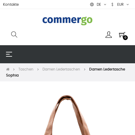
Kontakte
DE
EUR
0
Umschalten
☰
der
Navigation
Taschen
Damen Ledertaschen
Damen Ledertasche
Sophia