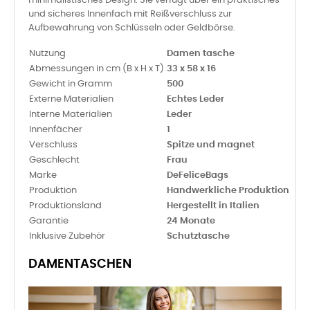
minimalistisches Design. Sie verfügt über ein praktisches
und sicheres Innenfach mit Reißverschluss zur
Aufbewahrung von Schlüsseln oder Geldbörse.
Nutzung
Damen tasche
Abmessungen in cm (B x H x T)
33 x 58 x 16
Gewicht in Gramm
500
Externe Materialien
Echtes Leder
Interne Materialien
Leder
Innenfächer
1
Verschluss
Spitze
und magnet
Geschlecht
Frau
Marke
DeFeliceBags
Produktion
Handwerkliche Produktion
Produktionsland
Hergestellt in Italien
Garantie
24 Monate
Inklusive Zubehör
Schutztasche
DAMENTASCHEN