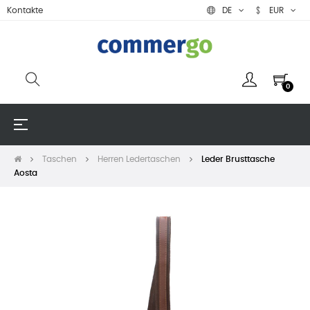
Kontakte
DE
EUR
0
Umschalten
☰
der
Navigation
Taschen
Herren Ledertaschen
Leder Brusttasche
Aosta