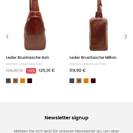
‹
›
Leder Brusttasche Asti
Leder Brusttasche Milton
Herren Ledertaschen
Herren Ledertaschen
139,90 €
125,91 €
119,90 €
-10%
Schwarz
Light
Dark
Schwarz
Light
Dark
Braun
Braun
brown
Brown
brown
Brown
Newsletter signup
Melden Sie sich jetzt für unseren Newsletter an, um über