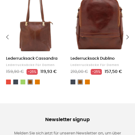
‹
›
Lederrucksack Cassandra
Lederrucksack Dublino
Lederrucksäcke Für Damen
Lederrucksäcke Für Damen
159,90 €
119,93 €
210,00 €
157,50 €
-25%
-25%
Rot
Schwarz
Grün
Light
Schwarz
Light
Braun
Braun
brown
brown
Newsletter signup
Melden Sie sich jetzt für unseren Newsletter an, um über