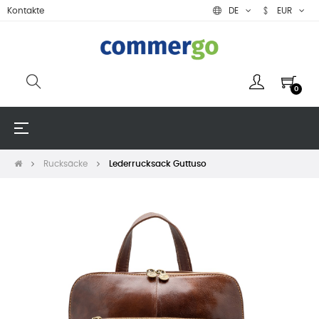
Kontakte
DE
EUR
0
Umschalten
☰
der
Navigation
Rucksäcke
Lederrucksack Guttuso