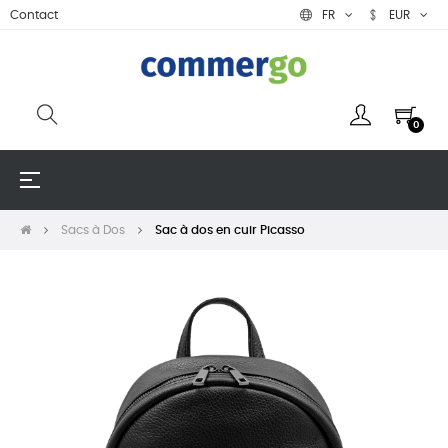
Contact
FR
EUR
0
Basculer
☰
la
navigation
Sacs à Dos
Sac à dos en cuir Picasso