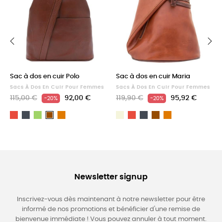
‹
›
Sac à dos en cuir Polo
Sac à dos en cuir Maria
Sacs À Dos En Cuir Pour Femmes
Sacs À Dos En Cuir Pour Femmes
115,00 €
92,00 €
119,90 €
95,92 €
-20%
-20%
Rouge
Noir
Vert
Light
Beige
Rouge
Noir
Marron
Light
Marron
brown
brown
Newsletter signup
Inscrivez-vous dès maintenant à notre newsletter pour être
informé de nos promotions et bénéficier d'une remise de
bienvenue immédiate ! Vous pouvez annuler à tout moment.