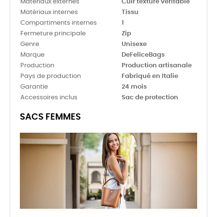
Matériaux externes
Cuir texturé véritable
Matériaux internes
Tissu
Compartiments internes
1
Fermeture principale
Zip
Genre
Unisexe
Marque
DeFeliceBags
Production
Production artisanale
Pays de production
Fabriqué en Italie
Garantie
24 mois
Accessoires inclus
Sac de protection
SACS FEMMES