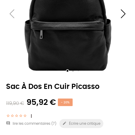
Sac À Dos En Cuir Picasso
95,92 €
119,90 €
- 20%


lire les commentaires (
7
)
Écrire une critique