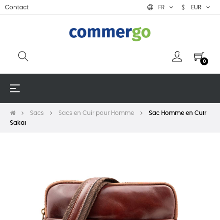
Contact
FR
EUR
0
Basculer
☰
la
navigation
Sacs
Sacs en Cuir pour Homme
Sac Homme en Cuir
Sakai