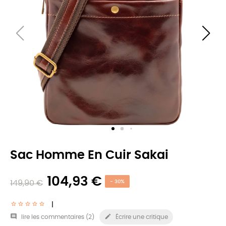
Sac Homme En Cuir Sakai
104,93 €
149,90 €
- 30%


lire les commentaires (
2
)
Écrire une critique