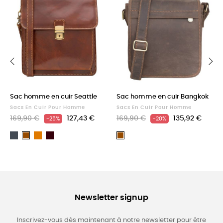
‹
›
Sac homme en cuir Seattle
Sac homme en cuir Bangkok
Sacs En Cuir Pour Homme
Sacs En Cuir Pour Homme
169,90 €
127,43 €
169,90 €
135,92 €
-25%
-20%
Noir
Light
Dark
Marron
Marron
brown
Brown
Newsletter signup
Inscrivez-vous dès maintenant à notre newsletter pour être