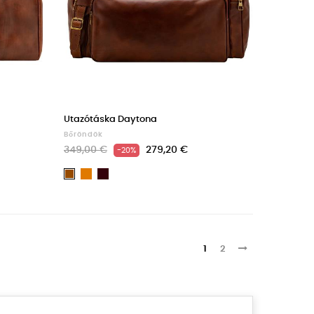
Utazótáska Daytona
Bőröndök
349,00 €
279,20 €
-20%
Light
Dark
Barna
brown
Brown
1
2