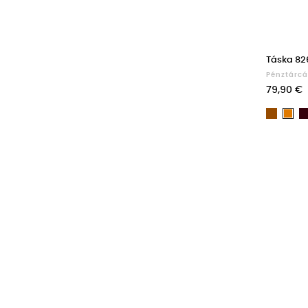
Táska 82
Pénztárcá
79,90 €
Barna
Lig
br