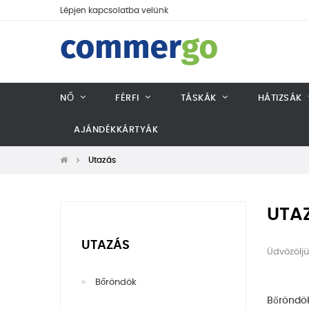
Lépjen kapcsolatba velünk
NŐ
FÉRFI
TÁSKÁK
HÁTIZSÁK
AJÁNDÉKKÁRTYÁK
Utazás
UTA
UTAZÁS
Üdvözölj
Bőröndök
Bőröndö