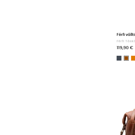
Férfi váll
Férfi Tásk
119,90 €
Fekete
Ba