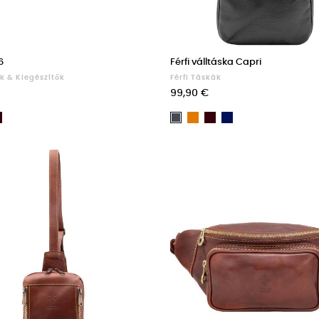
6
Férfi válltáska Capri
k & Kiegészítők
Férfi Táskák
99,90 €
Dark
Light
Dark
Dark
ht
Fekete
Brown
brown
Brown
blue
own