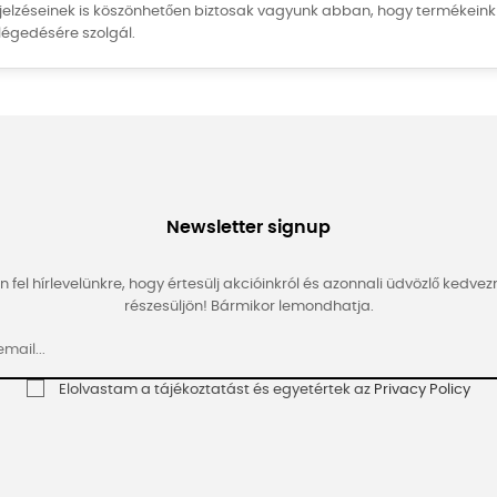
jelzéseinek is köszönhetően biztosak vagyunk abban, hogy termékeink 
égedésére szolgál.
Newsletter signup
n fel hírlevelünkre, hogy értesülj akcióinkról és azonnali üdvözlő ked
részesüljön! Bármikor lemondhatja.
Elolvastam a tájékoztatást és egyetértek az
Privacy Policy