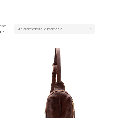
rend

Ár, alacsonytól a magasig
pja: