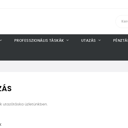
PROFESSZIONÁLIS TÁSKÁK
UTAZÁS
PÉNZTÁ
ZÁS
ük utazótáska üzletünkben.
k