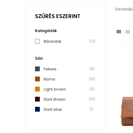
Üdvözölj
SZŰRÉS ESZERINT
Kategóriák
(12)
Bőröndök
Szín
(8)
Fekete
(19)
Barna
(9)
Light brown
(16)
Dark Brown
(1)
Dark blue