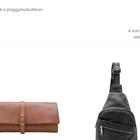
ük a poggyászboltban.
A sor
ala