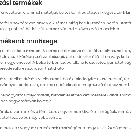
zási termékek
a rovatban örömmel mutatjuk be táskáink és utazási kiegészítőink kín
e fel a sok tárgyat, amely elkísérheti világ körüli utazásai során, uta
tő legjobb bőrből készült termék vár rád a következő kalandokra.
mékeink minősége
k a minőség a minden! A termékeink megvalósításához felhasznált 
einkhez kizárólag csúcsminőségű, puha, de ellenálló, sima vagy kala
e megjelenéssel. A belső térben szuperellenálló szövetet, pamutot vag
eződésálló és szárazon tisztítható.
ékeink elkészítéséhez felhasznált bőrök mindegyike olasz eredetű, t
ítvánnyal rendelkezik, ezeknek a bőreknek a megmunkálásához nem h
eink gyártási folyamatait, minden esetben kézi mesterek által, Tosz
edes hagyományait követve.
árak, a varratok és a fém részek egyformán kiváló minőségűek, termék
aptól kezdve és még sok éven át…
a biztosak vagyunk termékeink minőségében, hogy teljes 24 hónapos ga