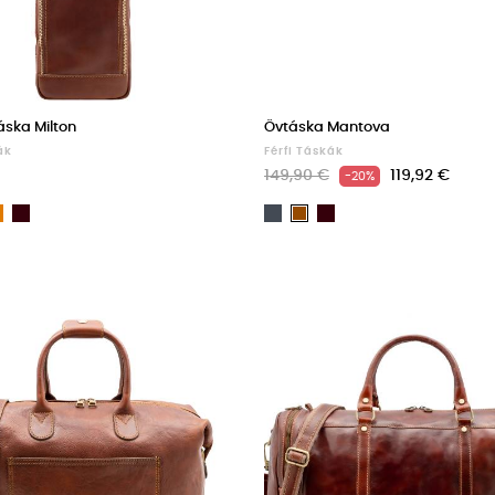
táska Milton
Övtáska Mantova
ák
Férfi Táskák
149,90 €
119,92 €
-20%
Light
Dark
Fekete
Dark
rna
Barna
brown
Brown
Brown