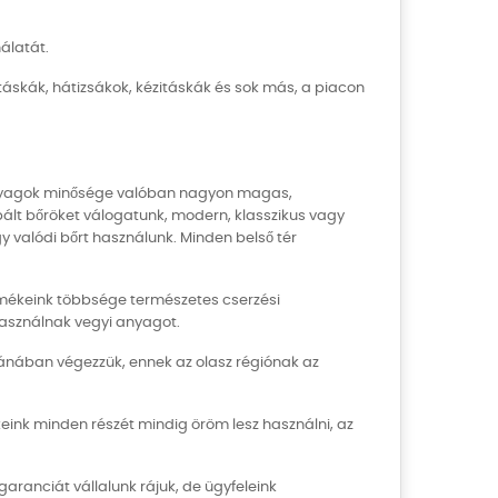
álatát.
zótáskák, hátizsákok, kézitáskák és sok más, a piacon
anyagok minősége valóban nagyon magas,
pált bőröket válogatunk, modern, klasszikus vagy
y valódi bőrt használunk. Minden belső tér
ermékeink többsége természetes cserzési
asználnak vegyi anyagot.
kánában végezzük, ennek az olasz régiónak az
eink minden részét mindig öröm lesz használni, az
ranciát vállalunk rájuk, de ügyfeleink