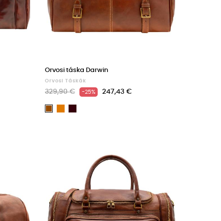
Orvosi táska Darwin
Orvosi Táskák
329,90 €
247,43 €
-25%
Light
Dark
Barna
brown
Brown