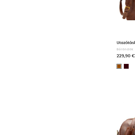
Utazótás
Bőröndök
229,90 €
Da
Barna
Br