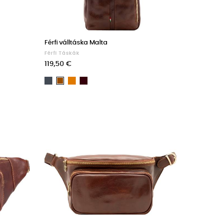
Férfi válltáska Malta
Férfi Táskák
119,50 €
Fekete
Light
Dark
Barna
brown
Brown