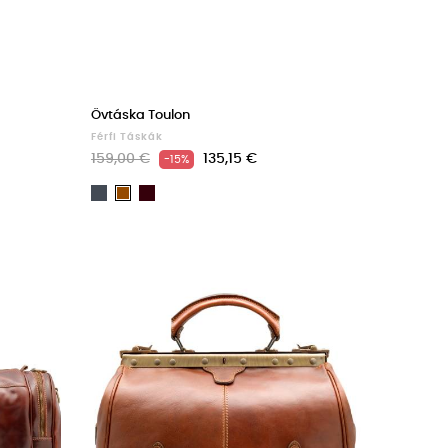
Övtáska Toulon
Férfi Táskák
159,00 €
135,15 €
-15%
Fekete
Dark
Barna
Brown