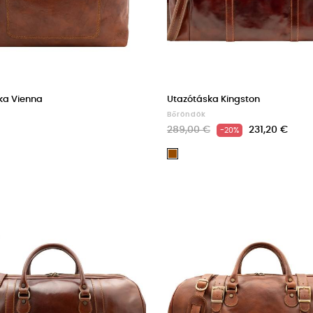
ka Vienna
Utazótáska Kingston
Bőröndök
289,00 €
231,20 €
-20%
rk
Barna
own