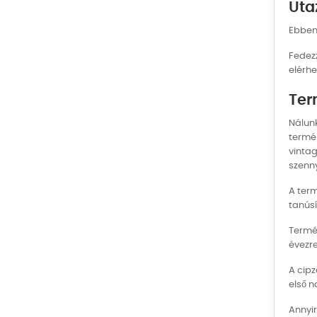
Uta
Ebben 
Fedezz
elérhe
Ter
Nálun
termék
vintag
szenny
A term
tanús
Termék
évezr
A cipz
első n
Annyir