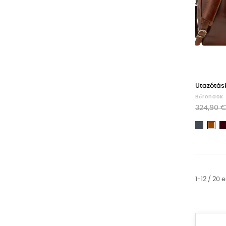
Utazótás
Bőröndök
324,90 €
Fekete
Ba
1-12 / 20