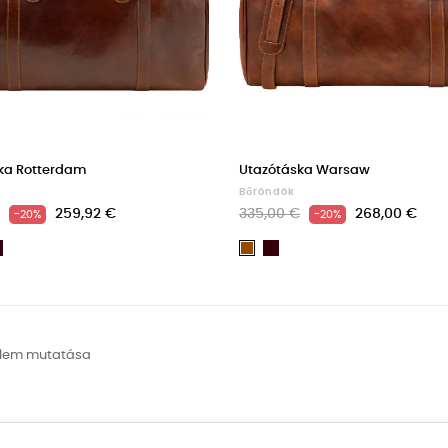
ka Rotterdam
Utazótáska Warsaw
Bőröndök
259,92 €
335,00 €
268,00 €
-20%
-20%
Dark
Dark
rna
Barna
Brown
Brown
 elem mutatása