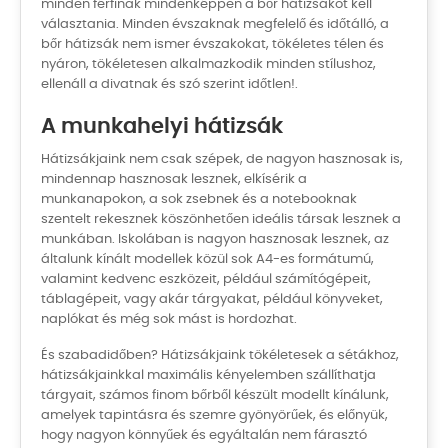
minden férfinak mindenképpen a bőr hátizsákot kell
választania. Minden évszaknak megfelelő és időtálló, a
bőr hátizsák nem ismer évszakokat, tökéletes télen és
nyáron, tökéletesen alkalmazkodik minden stílushoz,
ellenáll a divatnak és szó szerint időtlen!.
A munkahelyi hátizsák
Hátizsákjaink nem csak szépek, de nagyon hasznosak is,
mindennap hasznosak lesznek, elkísérik a
munkanapokon, a sok zsebnek és a notebooknak
szentelt rekesznek köszönhetően ideális társak lesznek a
munkában. Iskolában is nagyon hasznosak lesznek, az
általunk kínált modellek közül sok A4-es formátumú,
valamint kedvenc eszközeit, például számítógépeit,
táblagépeit, vagy akár tárgyakat, például könyveket,
naplókat és még sok mást is hordozhat.
És szabadidőben? Hátizsákjaink tökéletesek a sétákhoz,
hátizsákjainkkal maximális kényelemben szállíthatja
tárgyait, számos finom bőrből készült modellt kínálunk,
amelyek tapintásra és szemre gyönyörűek, és előnyük,
hogy nagyon könnyűek és egyáltalán nem fárasztó