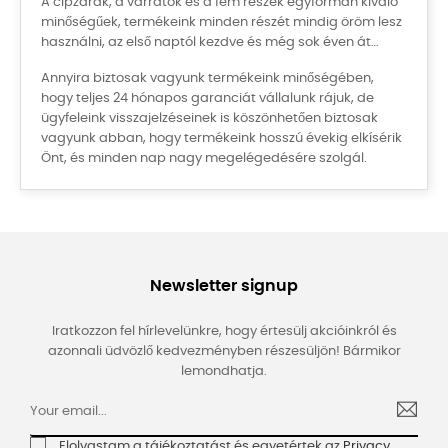
A cipzárak, a varratok és a fém részek egyformán kiváló
minőségűek, termékeink minden részét mindig öröm lesz
használni, az első naptól kezdve és még sok éven át…
Annyira biztosak vagyunk termékeink minőségében,
hogy teljes 24 hónapos garanciát vállalunk rájuk, de
ügyfeleink visszajelzéseinek is köszönhetően biztosak
vagyunk abban, hogy termékeink hosszú évekig elkísérik
Önt, és minden nap nagy megelégedésére szolgál.
Newsletter signup
Iratkozzon fel hírlevelünkre, hogy értesülj akcióinkról és
azonnali üdvözlő kedvezményben részesüljön! Bármikor
lemondhatja.
Elolvastam a tájékoztatást és egyetértek az
Privacy