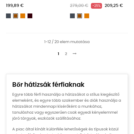
199,89 €
279,00 €
209,25 €
-25%
Fekete
Light
Dark
Fekete
Light
Barna
Barna
brown
Brown
brown
1-12 / 20 elem mutatása
1
2
Bőr hátizsák férfiaknak
Egyre több férfi használja a hátizsákot a stílus kiegészítő
elemeként, és egyre több szakember és diák használja a
hátizsákot mindennapi kísérőként a munkához,
tanuláshoz vagy egyszerűen csak egyedi kényelemmel
járó tárgyak, eszközök szállításához.
A piac által kínált különféle lehetőségek és típusok közül