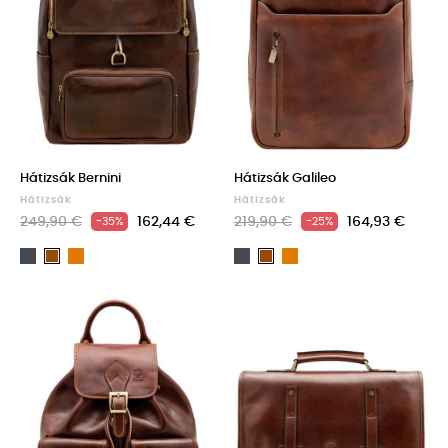
Hátizsák Bernini
Hátizsák Galileo
Hátizsák
Hátizsák
249,90 €
162,44 €
219,90 €
164,93 €
-35%
-25%
Fekete
Light
Fekete
Light
Barna
Barna
brown
brown