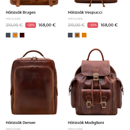
Hátizsák Bruges
Hátizsák Vespucci
Hátizsák
Hátizsák
210,00 €
168,00 €
210,00 €
168,00 €
-20%
-20%
Fekete
Dark
Fekete
Light
Light
Barna
Brown
brown
brown
Hátizsák Denver
Hátizsák Modigliani
Hátizsák
Hátizsák