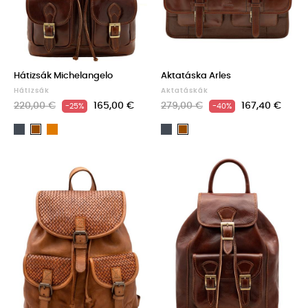
Hátizsák Michelangelo
Aktatáska Arles
Hátizsák
Aktatáskák
220,00 €
165,00 €
279,00 €
167,40 €
-25%
-40%
Fekete
Light
Fekete
Barna
Barna
brown