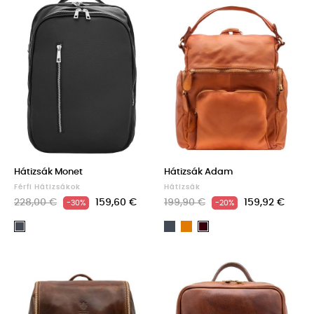
Hátizsák Monet
Hátizsák Adam
Férfi Hátizsákok
Hátizsák
228,00 €
159,60 €
199,90 €
159,92 €
-30%
-20%
Fekete
Light
Fekete
Dark
brown
Brown