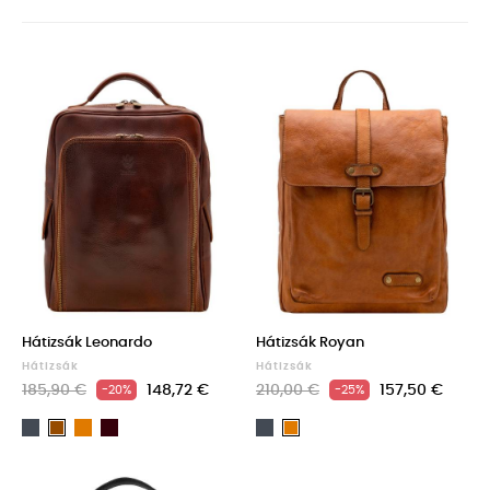
Hátizsák Leonardo
Hátizsák Royan
Hátizsák
Hátizsák
185,90 €
148,72 €
210,00 €
157,50 €
-20%
-25%
Fekete
Light
Dark
Fekete
Barna
Light
brown
Brown
brown