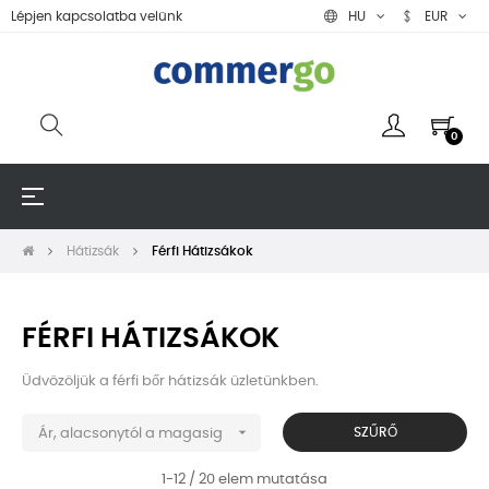
Lépjen kapcsolatba velünk
HU
EUR
0
Toggle
☰
navigation
Hátizsák
Férfi Hátizsákok
FÉRFI HÁTIZSÁKOK
Üdvözöljük a férfi bőr hátizsák üzletünkben.

SZŰRŐ
Ár, alacsonytól a magasig
1-12 / 20 elem mutatása