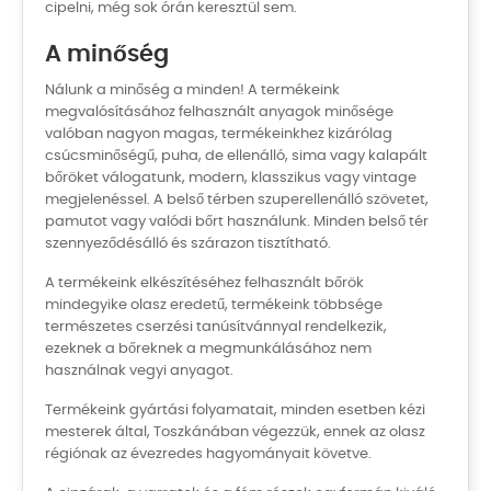
cipelni, még sok órán keresztül sem.
A minőség
Nálunk a minőség a minden! A termékeink
megvalósításához felhasznált anyagok minősége
valóban nagyon magas, termékeinkhez kizárólag
csúcsminőségű, puha, de ellenálló, sima vagy kalapált
bőröket válogatunk, modern, klasszikus vagy vintage
megjelenéssel. A belső térben szuperellenálló szövetet,
pamutot vagy valódi bőrt használunk. Minden belső tér
szennyeződésálló és szárazon tisztítható.
A termékeink elkészítéséhez felhasznált bőrök
mindegyike olasz eredetű, termékeink többsége
természetes cserzési tanúsítvánnyal rendelkezik,
ezeknek a bőreknek a megmunkálásához nem
használnak vegyi anyagot.
Termékeink gyártási folyamatait, minden esetben kézi
mesterek által, Toszkánában végezzük, ennek az olasz
régiónak az évezredes hagyományait követve.