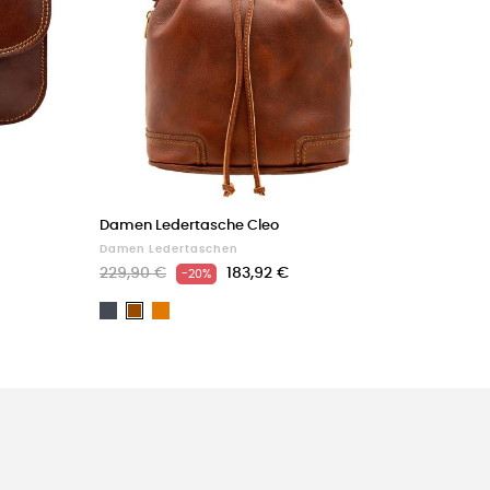
Damen Ledertasche Cleo
Damen Ledertaschen
229,90 €
183,92 €
-20%
Schwarz
Light
Braun
brown