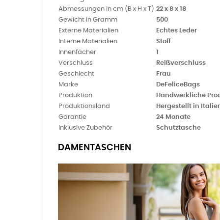
Abmessungen in cm (B x H x T)
22 x 8 x 18
Gewicht in Gramm
500
Externe Materialien
Echtes Leder
Interne Materialien
Stoff
Innenfächer
1
Verschluss
Reißverschluss
Geschlecht
Frau
Marke
DeFeliceBags
Produktion
Handwerkliche Pro
Produktionsland
Hergestellt in Italie
Garantie
24 Monate
Inklusive Zubehör
Schutztasche
DAMENTASCHEN