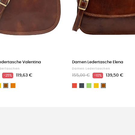
dertasche Valentina
Damen Ledertasche Elena
dertaschen
Damen Ledertaschen
119,63 €
155,00 €
139,50 €
-25%
-10%
hwarz
Gelb
Light
Rot
Schwarz
Grün
Gelb
Braun
Braun
brown