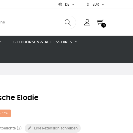
DE
EUR
0
GELDBÖRSEN & ACCESSOIRES
che Elodie
- 15%

tberichte (
2
)
Eine Rezension schreiben