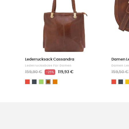
Lederrucksack Cassandra
Damen Le
Lederrucksäcke Für Damen
Damen Le
159,90 €
119,93 €
159,50 €
-25%
Rot
Schwarz
Grün
Light
Rot
Sc
Braun
brown