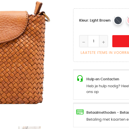
Kleur: Light Brown
LAATSTE ITEMS IN VOORR
Hulp en Contacten
Heb je hulp nodig? Hee
ons op
Betaalmethoden - Betaal
Betaling met kaarten en