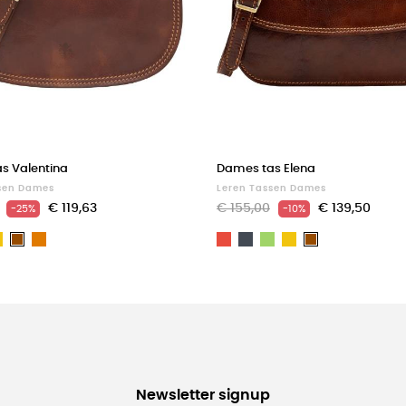
s Valentina
Dames tas Elena
sen Dames
Leren Tassen Dames
€ 119,63
€ 155,00
€ 139,50
-25%
-10%
art
Geel
Light
Rood
Zwart
Groen
Geel
Bruin
Bruin
brown
Newsletter signup