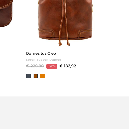
Dames tas Cleo
Leren Tassen Dames
€ 229,90
€ 183,92
-20%
Zwart
Light
Bruin
brown