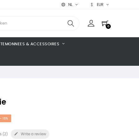
NL
EUR
0
TEMONNEES & ACCESSOIRES
ie
- 15%

s (
2
)
Write a review