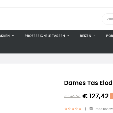
AKKEN
PROFESSIONELE TASSEN
REIZEN
POR
e
Dames Tas Elod
€ 127,42
€ 149,90

Read review