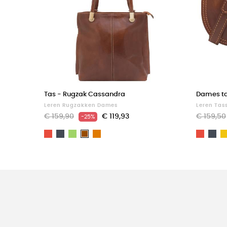
Tas - Rugzak Cassandra
Dames ta
Leren Rugzakken Dames
Leren Tas
€ 159,90
€ 119,93
€ 159,50
-25%
Rood
Zwart
Groen
Light
Rood
Zw
Bruin
brown