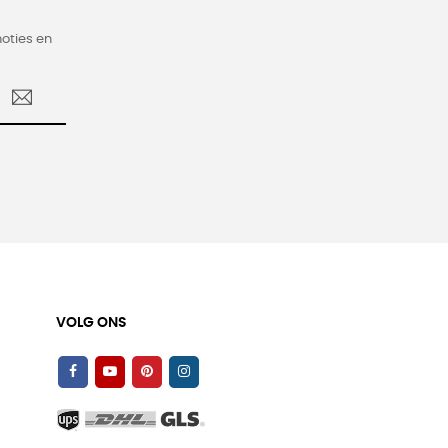
oties en
.
VOLG ONS