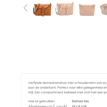
Verfijnde dameshandtas met schouderriem van echt 
aan de onderkant. Perfect voor elke gelegenheid e
stijl. Eén compartiment bekleed met stof met een 
Hoe te gebruiken
Dames tas
Afmetingen cm (L x H x B)
22 x 8 x 18