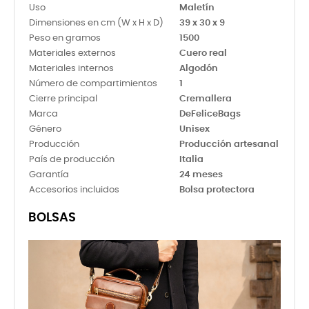
Uso
Maletín
Dimensiones en cm (W x H x D)
39 x 30 x 9
Peso en gramos
1500
Materiales externos
Cuero real
Materiales internos
Algodón
Número de compartimientos
1
Cierre principal
Cremallera
Marca
DeFeliceBags
Género
Unisex
Producción
Producción artesanal
País de producción
Italia
Garantía
24 meses
Accesorios incluidos
Bolsa protectora
BOLSAS