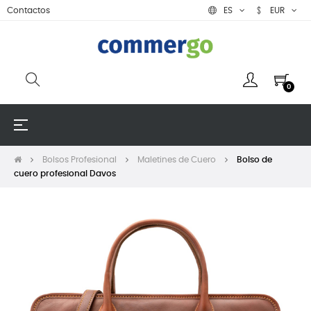
Contactos
ES
EUR
0
Navegación
☰
de
palanca
Bolsos Profesional
Maletines de Cuero
Bolso de
cuero profesional Davos