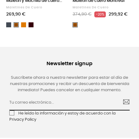
Maletín y Mochila de cuero...
Maletín de cuero Montreal
Maletines De Cuero
Maletines De Cuero
269,90 €
374,90 €
299,92 €
-20%
Negro
Light
Dark
Marrón
Marrón
brown
Brown
Newsletter signup
Suscríbete ahora a nuestra newsletter para estar al día de
nuestras promociones y recibir un descuento de bienvenida
inmediato! Puedes cancelar en cualquier momento.
He leído la información y estoy de acuerdo con la
Privacy Policy