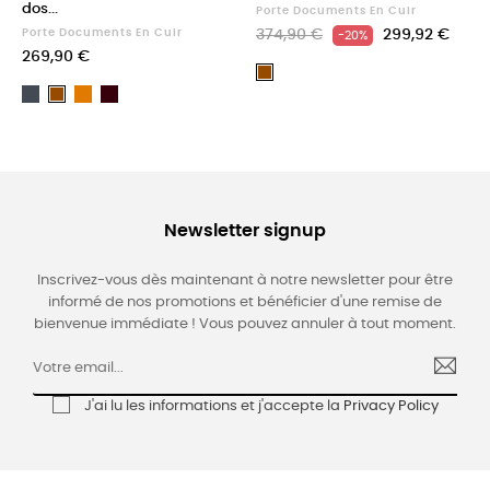
dos...
Porte Documents En Cuir
Porte Documents En Cuir
374,90 €
299,92 €
-20%
269,90 €
Marron
Noir
Light
Dark
Marron
brown
Brown
Newsletter signup
Inscrivez-vous dès maintenant à notre newsletter pour être
informé de nos promotions et bénéficier d'une remise de
bienvenue immédiate ! Vous pouvez annuler à tout moment.
J'ai lu les informations et j'accepte la
Privacy Policy