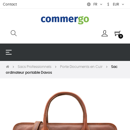
Contact
FR
EUR
0
Basculer
☰
la
navigation
Sacs Professionnels
Porte Documents en Cuir
Sac
ordinateur portable Davos