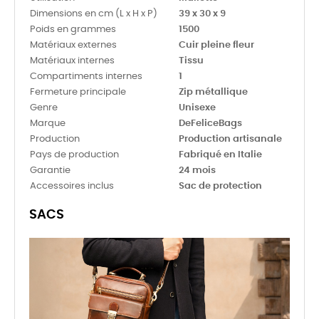
Dimensions en cm (L x H x P)
39 x 30 x 9
Poids en grammes
1500
Matériaux externes
Cuir pleine fleur
Matériaux internes
Tissu
Compartiments internes
1
Fermeture principale
Zip métallique
Genre
Unisexe
Marque
DeFeliceBags
Production
Production artisanale
Pays de production
Fabriqué en Italie
Garantie
24 mois
Accessoires inclus
Sac de protection
SACS