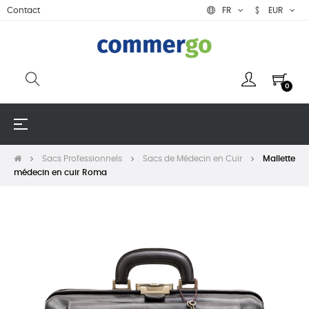
Contact
FR
EUR
0
Basculer
☰
la
navigation
Sacs Professionnels
Sacs de Médecin en Cuir
Mallette
médecin en cuir Roma