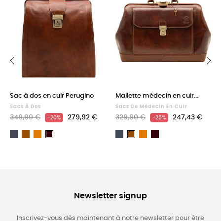
‹
›
Sac à dos en cuir Perugino
Mallette médecin en cuir...
Sacs À Dos
Sacs De Médecin En Cuir
349,90 €
279,92 €
329,90 €
247,43 €
-20%
-25%
Noir
Marron
Light
Noir
Light
Dark
Dark
Marron
brown
brown
Brown
Brown
Newsletter signup
Inscrivez-vous dès maintenant à notre newsletter pour être