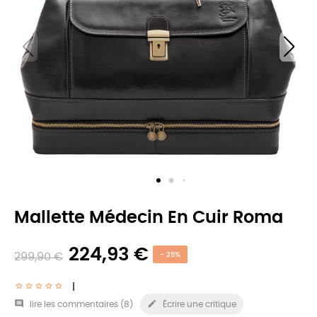
Mallette Médecin En Cuir Roma
224,93 €
299,90 €
- 25%


lire les commentaires (
8
)
Écrire une critique