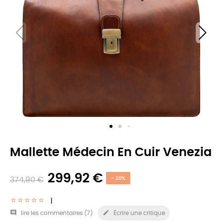
Mallette Médecin En Cuir Venezia
299,92 €
374,90 €
- 20%


lire les commentaires (
7
)
Écrire une critique