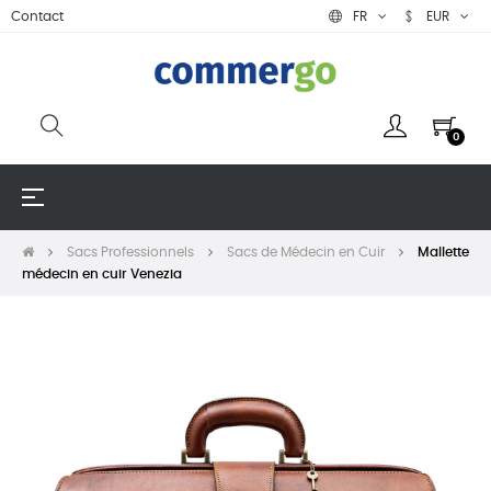
Contact
FR
EUR
0
Basculer
☰
la
navigation
Sacs Professionnels
Sacs de Médecin en Cuir
Mallette
médecin en cuir Venezia