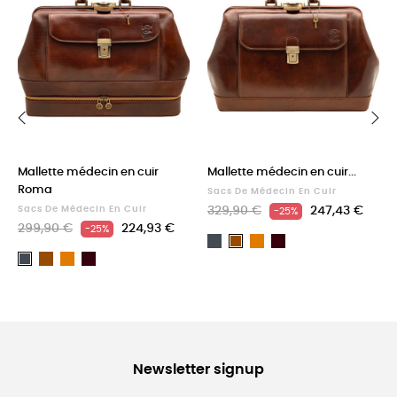
‹
›
Mallette médecin en cuir
Mallette médecin en cuir...
Roma
Sacs De Médecin En Cuir
Sacs De Médecin En Cuir
329,90 €
247,43 €
-25%
299,90 €
224,93 €
-25%
Noir
Light
Dark
Marron
Marron
Light
Dark
brown
Brown
Noir
brown
Brown
Newsletter signup