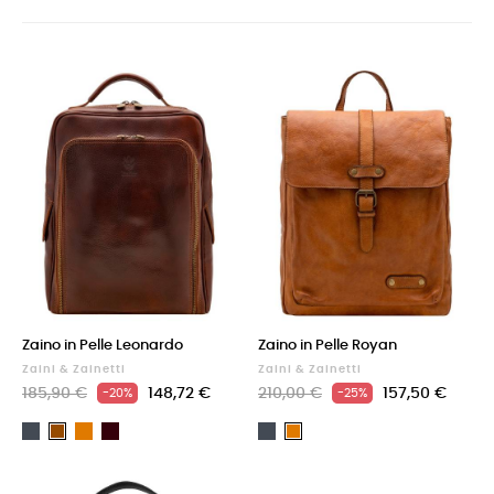
Zaino in Pelle Leonardo
Zaino in Pelle Royan
Zaini & Zainetti
Zaini & Zainetti
185,90 €
148,72 €
210,00 €
157,50 €
-20%
-25%
Nero
Cuoio
Testa
Nero
Marrone
Cuoio
di
moro