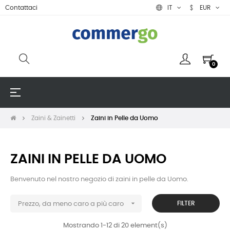
Contattaci
IT
EUR
0
navigazione
☰
Toggle
Zaini & Zainetti
Zaini in Pelle da Uomo
ZAINI IN PELLE DA UOMO
Benvenuto
nel nostro negozio di zaini in pelle da Uomo.

FILTER
Prezzo, da meno caro a più caro
Mostrando 1-12 di 20 element(s)