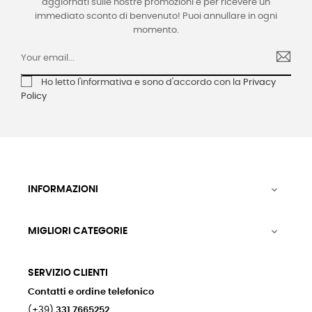
aggiornati sulle nostre promozioni e per ricevere un
immediato sconto di benvenuto! Puoi annullare in ogni
momento.
Ho letto l'informativa e sono d'accordo con la
Privacy
Policy
INFORMAZIONI

MIGLIORI CATEGORIE

SERVIZIO CLIENTI
Contatti e ordine telefonico
(+39)
331 7665252