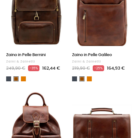
Zaino in Pelle Bernini
Zaino in Pelle Galileo
Zaini & Zainetti
Zaini & Zainetti
249,90 €
162,44 €
219,90 €
164,93 €
-35%
-25%
Nero
Cuoio
Nero
Cuoio
Marrone
Marrone