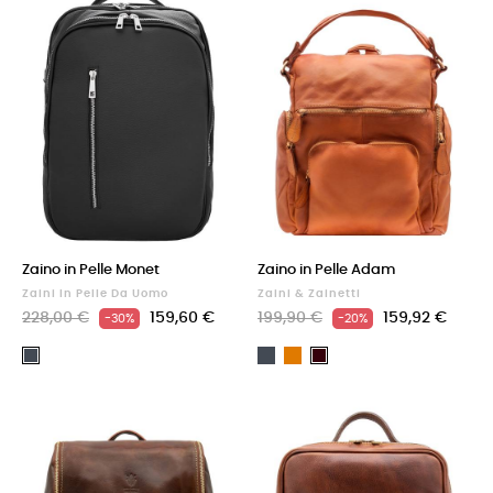
Zaino in Pelle Monet
Zaino in Pelle Adam
Zaini In Pelle Da Uomo
Zaini & Zainetti
228,00 €
159,60 €
199,90 €
159,92 €
-30%
-20%
Nero
Cuoio
Nero
Testa
di
moro