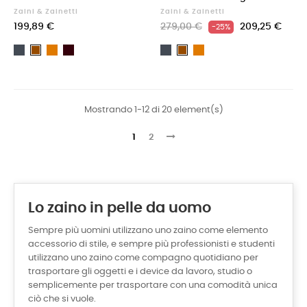
Zaini & Zainetti
Zaini & Zainetti
199,89 €
279,00 €
209,25 €
-25%
Nero
Cuoio
Testa
Nero
Cuoio
Marrone
Marrone
di
moro
Mostrando 1-12 di 20 element(s)
1
2
Lo zaino in pelle da uomo
Sempre più uomini utilizzano uno zaino come elemento
accessorio di stile, e sempre più professionisti e studenti
utilizzano uno zaino come compagno quotidiano per
trasportare gli oggetti e i device da lavoro, studio o
semplicemente per trasportare con una comodità unica
ciò che si vuole.