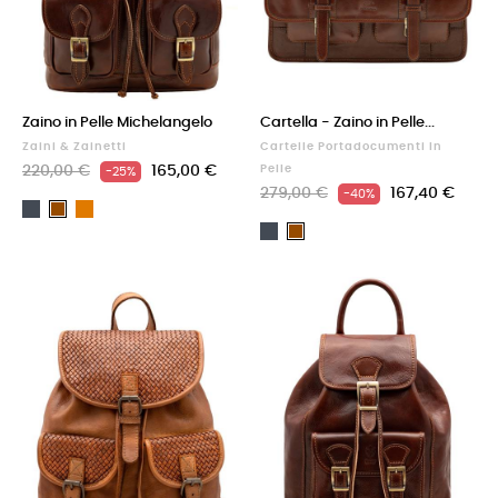
Zaino in Pelle Michelangelo
Cartella - Zaino in Pelle...
Zaini & Zainetti
Cartelle Portadocumenti In
220,00 €
165,00 €
Pelle
-25%
279,00 €
167,40 €
-40%
Nero
Cuoio
Marrone
Nero
Marrone