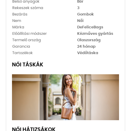
Belső anyagok
Bőr
Rekeszek száma
3
Bezárás
Gombok
Nem
Női
Márka
DeFeliceBags
Előállítási módszer
Kézműves gyártás
Termelő ország
Olaszország
Garancia
24 hónap
Tartozékok
Védőtáska
NŐI TÁSKÁK
NŐI HÁTIZSÁKOK