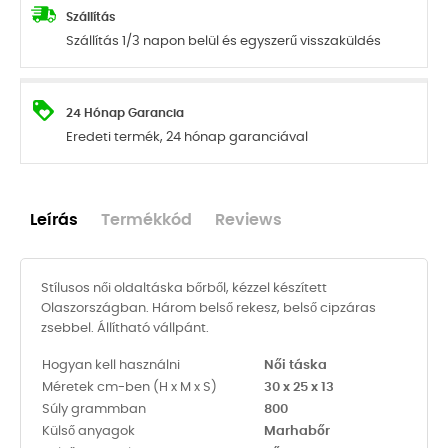
Szállítás
Szállítás 1/3 napon belül és egyszerű visszaküldés
24 Hónap Garancia
Eredeti termék, 24 hónap garanciával
Leírás
Termékkód
Reviews
Stílusos női oldaltáska bőrből, kézzel készített
Olaszországban. Három belső rekesz, belső cipzáras
zsebbel. Állítható vállpánt.
Hogyan kell használni
Női táska
Méretek cm-ben (H x M x S)
30 x 25 x 13
Súly grammban
800
Külső anyagok
Marhabőr