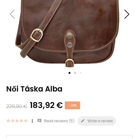
Női Táska Alba
183,92 €
229,90 €
- 20%


Read reviews (
5
)
Write a review