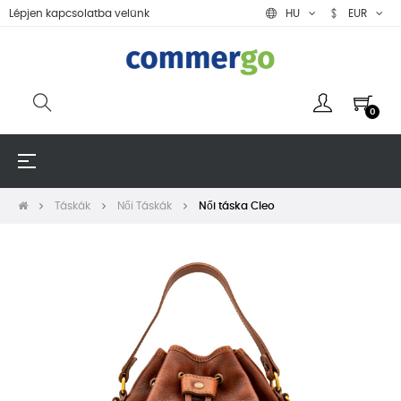
Lépjen kapcsolatba velünk
HU
EUR
0
Toggle
☰
navigation
Táskák
Női Táskák
Női táska Cleo