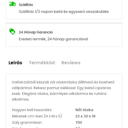
Szállítás
Szállítás 1/3 napon belül és egyszerű visszaküldés
24 Hónap Garancia
Eredeti termék, 24 hónap garanciával
Leírás
Termékkód
Reviews
Valódi bőrből készült női vödörtáska állítható és kivehető
vállpánttal. Rekesz pamut béléssel. Egy belső cipzáras
zseb. Elegáns táska, bármilyen alkalomra és ruhára
alkalmas.
Hogyan kell használni
Női táska
Méretek cm-ben (H x M x S)
23 x 30 x 18
Súly grammban
700