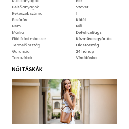
Külső anyagok
Bőr
Belső anyagok
Szövet
Rekeszek száma
1
Bezárás
Kötél
Nem
Női
Márka
DeFeliceBags
Előállítási módszer
Kézműves gyártás
Termelő ország
Olaszország
Garancia
24 hónap
Tartozékok
Védőtáska
NŐI TÁSKÁK