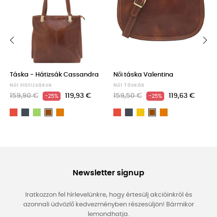
‹
›
Táska - Hátizsák Cassandra
Női táska Valentina
Női Hátizsákok
Női Táskák
159,90 €
119,93 €
159,50 €
119,63 €
-25%
-25%
Piros
Fekete
Zöld
Light
Piros
Fekete
Sárga
Light
Barna
Barna
brown
brown
Newsletter signup
Iratkozzon fel hírlevelünkre, hogy értesülj akcióinkról és
azonnali üdvözlő kedvezményben részesüljön! Bármikor
lemondhatja.