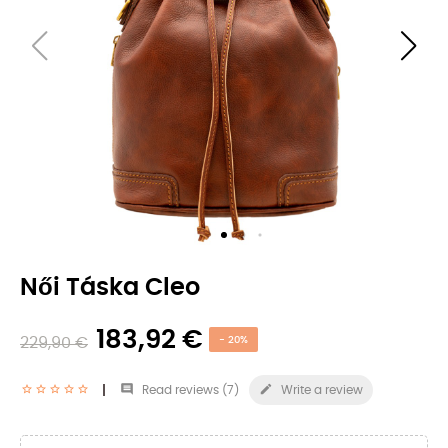
Női Táska Cleo
183,92 €
229,90 €
- 20%


Read reviews (
7
)
Write a review