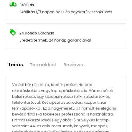
Szállítás
Szállítás 1/3 napon belül és egyszerű visszaküldés
24 Hónap Garancia
Eredeti termék, 24 hónap garanciával
Leírás
Termékkód
Reviews
Valódi bőr női táska, ideális professzionális
aktatáskaként vagy laptoptáskaként is. Három bélelt
belső rekesz, egy középső rekesz toll-, kulcstartó- és
telefontartóval. Két cipzáras záródás, központi zár
fémkapcsokkal. Ez a nagyméretű, kifinomult és elegáns
bevásárlótáska tökéletes professzionális használatra.
Három rekesze ideális egy akár 16 hüvelykes laptop,
valamint A4-es dokumentumok, könyvek, mappák,