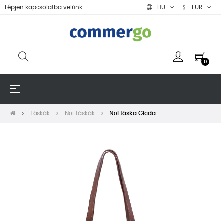
Lépjen kapcsolatba velünk
HU
EUR
0
Toggle
☰
navigation
Táskák
Női Táskák
Női táska Giada