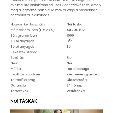
tabletek és egyebek tárolására. A táska elegánsan
minimalista kialakítása stílusos kiegészítővé teszi, amely
még a legformálisabb alkalmakra vagy a mindennapi
használatra is alkalmas.
Hogyan kell használni
Női táska
Méretek cm-ben (H x M x S)
40 x 30 x 12
Súly grammban
1000
Külső anyagok
Bőr
Belső anyagok
Bőr
Rekeszek száma
3
Bezárás
Zip
Nem
Női
Márka
DeFeliceBags
Előállítási módszer
Kézműves gyártás
Termelő ország
Olaszország
Garancia
24 hónap
Tartozékok
Védőtáska
NŐI TÁSKÁK