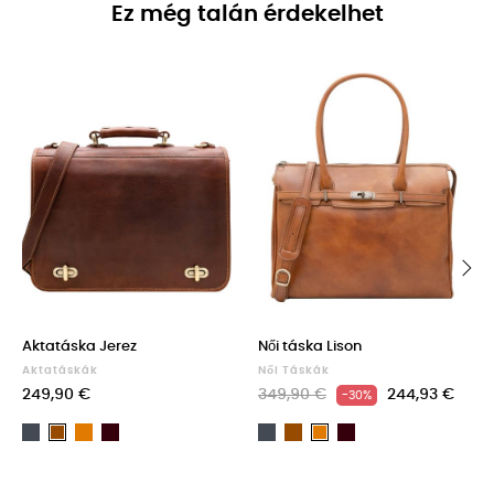
Ez még talán érdekelhet
‹
›
Aktatáska Jerez
Női táska Lison
Aktatáskák
Női Táskák
249,90 €
349,90 €
244,93 €
-30%
Fekete
Light
Dark
Fekete
Barna
Dark
Barna
Light
brown
Brown
Brown
brown