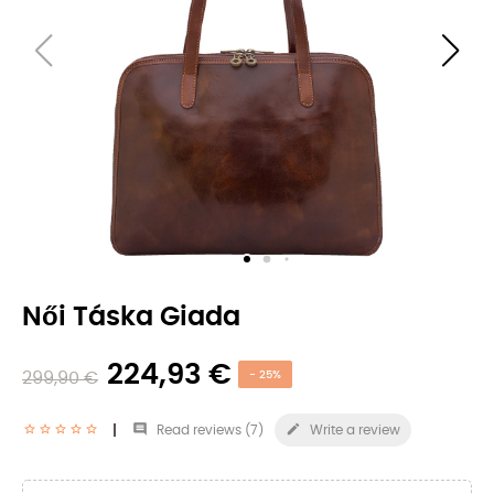
Női Táska Giada
224,93 €
299,90 €
- 25%


Read reviews (
7
)
Write a review