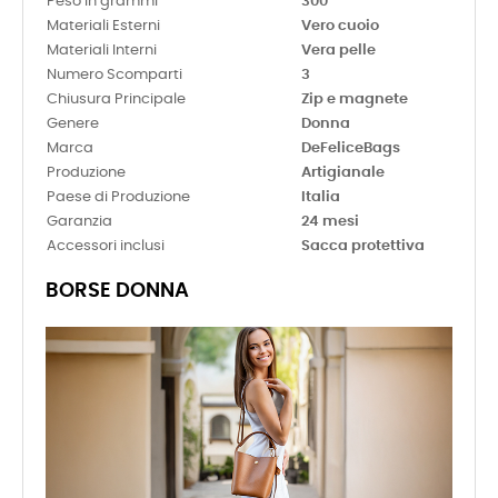
Peso in grammi
300
Materiali Esterni
Vero cuoio
Materiali Interni
Vera pelle
Numero Scomparti
3
Chiusura Principale
Zip e magnete
Genere
Donna
Marca
DeFeliceBags
Produzione
Artigianale
Paese di Produzione
Italia
Garanzia
24 mesi
Accessori inclusi
Sacca protettiva
BORSE DONNA