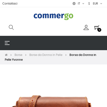
Contattaci
IT
EUR
0
navigazione
☰
Toggle
Borse
Borse da Donna in Pelle
Borsa da Donna in
Pelle Yvonne