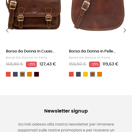
‹
›
Borsa da Donna in Cuoio...
Borsa da Donna in Pelle...
Borse Da Donna In Pelle
Borse Da Donna In Pelle
169,90 €
127,43 €
159,50 €
119,63 €
-25%
-25%
Rosso
Nero
Cuoio
Testa
Rosso
Nero
Giallo
Cuoio
Marrone
Marrone
di
moro
Newsletter signup
Iscriviti adesso alla nostra newsletter per rimanere
aggiornati sulle nostre promozioni e per ricevere un