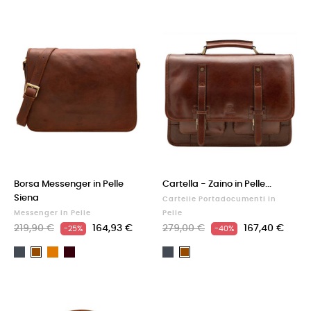
moro
Borsa Messenger in Pelle
Cartella - Zaino in Pelle...
Siena
Cartelle Portadocumenti In
Messenger In Pelle
Pelle
219,90 €
164,93 €
279,00 €
167,40 €
-25%
-40%
Nero
Cuoio
Testa
Nero
Marrone
Marrone
di
moro