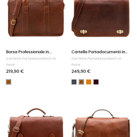
Borsa Professionale in...
Cartella Portadocumenti in...
Cartelle Portadocumenti In
Cartelle Portadocumenti In
Pelle
Pelle
219,90 €
249,90 €
Nero
Cuoio
Testa
Marrone
Marrone
di
moro