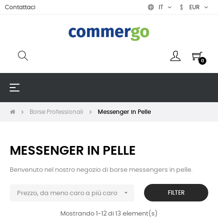
Contattaci
IT
EUR
0
navigazione
☰
Toggle
Borse Professionali
Messenger in Pelle
MESSENGER IN PELLE
Benvenuto
nel nostro negozio di
borse messengers in pelle
.

FILTER
Prezzo, da meno caro a più caro
Mostrando 1-12 di 13 element(s)