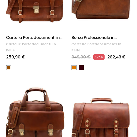
Cartella Portadocumenti in...
Borsa Professionale in...
Cartelle Portadocumenti In
Cartelle Portadocumenti In
Pelle
Pelle
259,90 €
349,90 €
262,43 €
-25%
Testa
Marrone
Cuoio
di
moro