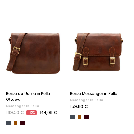
Borsa da Uomo in Pelle
Borsa Messenger in Pelle...
Ottawa
Messenger In Pelle
Messenger In Pelle
159,60 €
169,50 €
144,08 €
-15%
Nero
Testa
Marrone
Nero
Testa
di
Marrone
di
moro