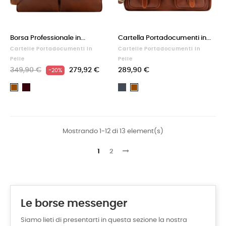
Borsa Professionale in...
Cartella Portadocumenti in...
Cartelle Portadocumenti In
Cartelle Portadocumenti In
Pelle
Pelle
349,90 €
279,92 €
289,90 €
-20%
Testa
Nero
Marrone
Marrone
di
moro
Mostrando 1-12 di 13 element(s)
1
2
Le borse messenger
Siamo lieti di presentarti in questa sezione la nostra