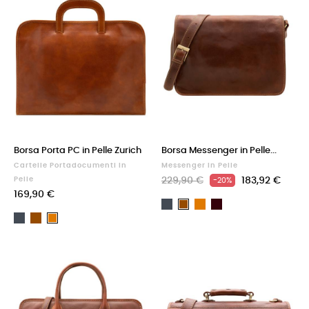
Borsa Porta PC in Pelle Zurich
Borsa Messenger in Pelle...
Cartelle Portadocumenti In
Messenger In Pelle
Pelle
229,90 €
183,92 €
-20%
169,90 €
Nero
Cuoio
Testa
Marrone
Nero
Marrone
di
Cuoio
moro