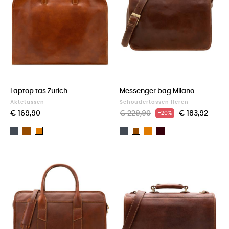
Laptop tas Zurich
Messenger bag Milano
Aktetassen
Schoudertassen Heren
€ 169,90
€ 229,90
€ 183,92
-20%
Zwart
Bruin
Zwart
Light
Dark
Light
Bruin
brown
Brown
brown