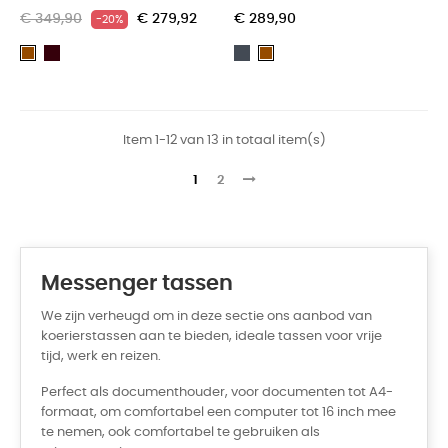
€ 349,90
€ 279,92
€ 289,90
-20%
Dark
Zwart
Bruin
Bruin
Brown
Item 1-12 van 13 in totaal item(s)
1
2
Messenger tassen
We zijn verheugd om in deze sectie ons aanbod van
koerierstassen aan te bieden, ideale tassen voor vrije
tijd, werk en reizen.
Perfect als documenthouder, voor documenten tot A4-
formaat, om comfortabel een computer tot 16 inch mee
te nemen, ook comfortabel te gebruiken als