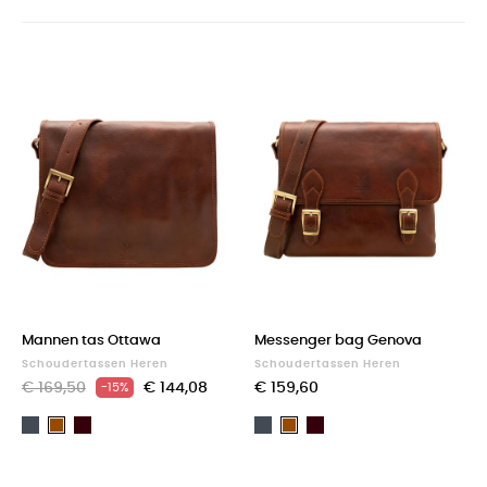
Mannen tas Ottawa
Messenger bag Genova
Schoudertassen Heren
Schoudertassen Heren
€ 169,50
€ 144,08
€ 159,60
-15%
Zwart
Dark
Zwart
Dark
Bruin
Bruin
Brown
Brown