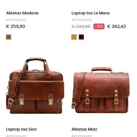
Aktetas Modena
Laptop tas Le Mans
Aktetassen
Aktetassen
€ 259,90
€ 349,90
€ 262,43
-25%
Dark
Bruin
Light
Brown
brown
Laptop tas Sion
Aktetas Metz
Aktetassen
Aktetassen