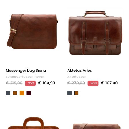
Messenger bag Siena
Aktetas Arles
Schoudertassen Heren
Aktetassen
€ 219,90
€ 164,93
€ 279,00
€ 167,40
-25%
-40%
Zwart
Light
Dark
Zwart
Bruin
Bruin
brown
Brown