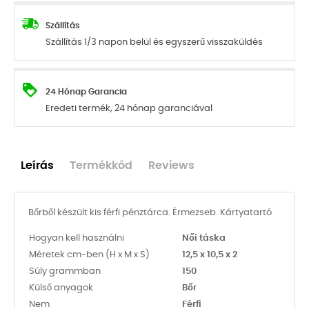
Szállítás
Szállítás 1/3 napon belül és egyszerű visszaküldés
24 Hónap Garancia
Eredeti termék, 24 hónap garanciával
Leírás
Termékkód
Reviews
Bőrből készült kis férfi pénztárca. Érmezseb. Kártyatartó
Hogyan kell használni
Női táska
Méretek cm-ben (H x M x S)
12,5 x 10,5 x 2
Súly grammban
150
Külső anyagok
Bőr
Nem
Férfi