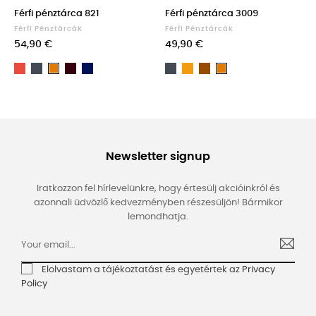
Férfi pénztárca 821
Férfi pénztárca 3009
Férfi Pénztárcák
Férfi Pénztárcák
54,90 €
49,90 €
Piros
Fekete
Dark
Dark
Fekete
Narancs
Barna
Light
Light
Brown
blue
brown
brown
Newsletter signup
Iratkozzon fel hírlevelünkre, hogy értesülj akcióinkról és
azonnali üdvözlő kedvezményben részesüljön! Bármikor
lemondhatja.
Elolvastam a tájékoztatást és egyetértek az
Privacy
Policy