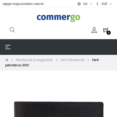
Lépjen kapcsolatba velünk
HU
EUR
0
Toggle
☰
navigation
Pénztárcák & kiegészítők
Férfi Pénztárcák
Férfi
pénztárca 3001