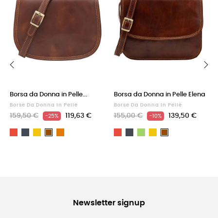
‹
›
Borsa da Donna in Pelle...
Borsa da Donna in Pelle Elena
Borse Da Donna In Pelle
Borse Da Donna In Pelle
159,50 €
119,63 €
155,00 €
139,50 €
-25%
-10%
Rosso
Nero
Giallo
Cuoio
Rosso
Nero
Verde
Giallo
Marrone
Marrone
Newsletter signup