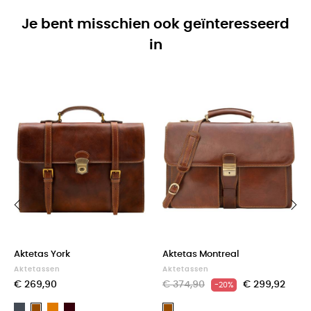
Je bent misschien ook geïnteresseerd
in
‹
›
Aktetas York
Aktetas Montreal
Aktetassen
Aktetassen
€ 269,90
€ 374,90
€ 299,92
-20%
Zwart
Light
Dark
Bruin
Bruin