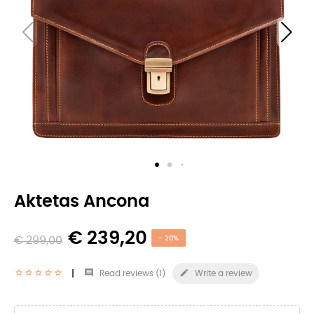
Aktetas Ancona
€ 239,20
€ 299,00
- 20%


Read reviews (
1
)
Write a review