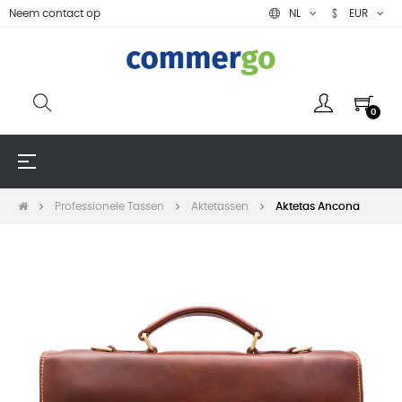
Neem contact op
NL
EUR
0
Toggle
☰
navigation
Professionele Tassen
Aktetassen
Aktetas Ancona