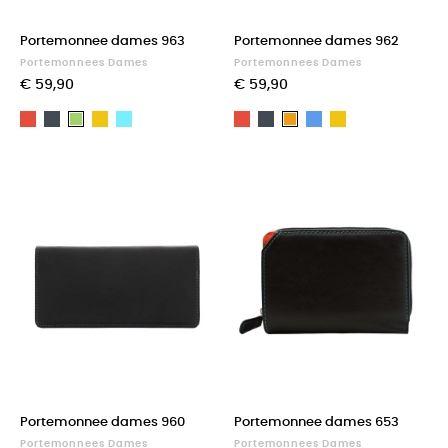
Portemonnee dames 963
Portemonnee dames 962
Portemonnees Dames
Portemonnees Dames
€ 59,90
€ 59,90
Rood
Zwart
Geel
Light
Rood
Zwart
Blauw
Geel
Groen
Oranje
blue
Portemonnee dames 960
Portemonnee dames 653
Portemonnees Dames
Portemonnees Dames