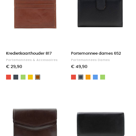
Kredietkaarthouder 817
Portemonnee dames 652
Portemonnees & Accessoires
Portemonnees Dames
€ 29,90
€ 49,90
Rood
Zwart
Groen
Geel
Rood
Oranje
Blauw
Groen
Bruin
Zwart