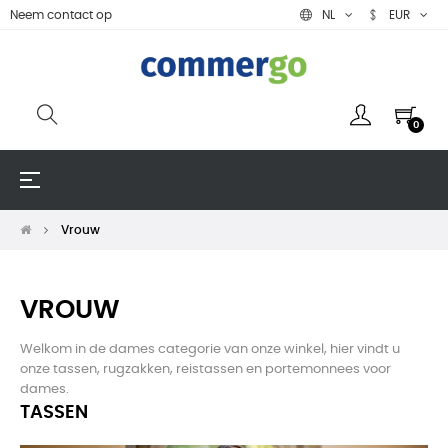
Neem contact op
NL
EUR
0
Toggle
☰
navigation
Vrouw
VROUW
Welkom in de dames categorie van onze winkel, hier vindt u
onze tassen, rugzakken, reistassen en portemonnees voor
dames.
TASSEN