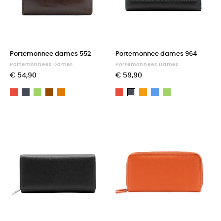
Portemonnee dames 552
Portemonnee dames 964
Portemonnees Dames
Portemonnees Dames
€ 54,90
€ 59,90
Rood
Zwart
Groen
Bruin
Light
Rood
Oranje
Blauw
Groen
Zwart
brown