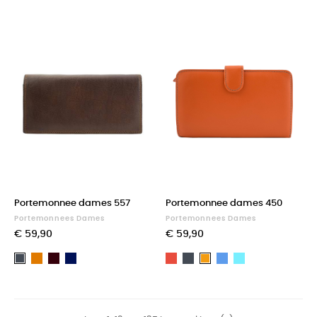
brown
Portemonnee dames 557
Portemonnee dames 450
Portemonnees Dames
Portemonnees Dames
€ 59,90
€ 59,90
Light
Dark
Dark
Rood
Zwart
Blauw
Light
Zwart
Oranje
brown
Brown
blue
blue