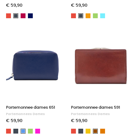
€ 59,90
€ 59,90
Rood
Amaranth
Dark
Rood
Oranje
Groen
Light
Zwart
Zwart
blue
blue
Portemonnee dames 651
Portemonnee dames 591
Portemonnees Dames
Portemonnees Dames
€ 59,90
€ 59,90
Rood
Zwart
Groen
Fuchsia
Rood
Zwart
Geel
Light
Blauw
Bruin