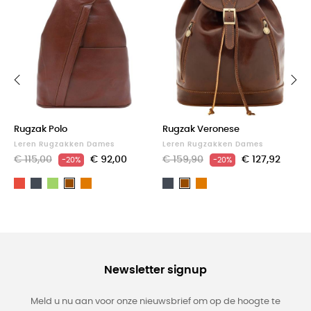
‹
›
Rugzak Polo
Rugzak Veronese
Leren Rugzakken Dames
Leren Rugzakken Dames
€ 115,00
€ 92,00
€ 159,90
€ 127,92
-20%
-20%
Rood
Zwart
Groen
Light
Zwart
Light
Bruin
Bruin
brown
brown
Newsletter signup
Meld u nu aan voor onze nieuwsbrief om op de hoogte te