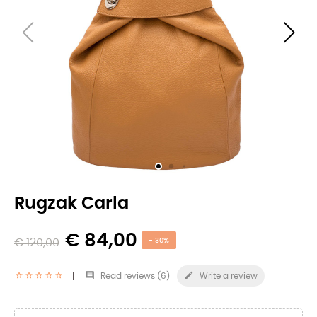
Rugzak Carla
€ 84,00
€ 120,00
- 30%


Read reviews (
6
)
Write a review