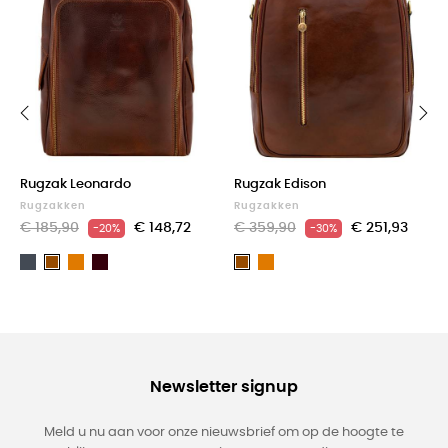
‹
›
Rugzak Leonardo
Rugzak Edison
Rugzakken
Rugzakken
€ 185,90
€ 148,72
€ 359,90
€ 251,93
-20%
-30%
Zwart
Light
Dark
Light
Bruin
Bruin
brown
Brown
brown
Newsletter signup
Meld u nu aan voor onze nieuwsbrief om op de hoogte te