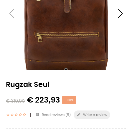
Rugzak Seul
€ 223,93
€ 319,90
- 30%


Read reviews (
5
)
Write a review