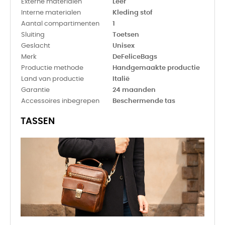
Externe materialen
Leer
Interne materialen
Kleding stof
Aantal compartimenten
1
Sluiting
Toetsen
Geslacht
Unisex
Merk
DeFeliceBags
Productie methode
Handgemaakte productie
Land van productie
Italië
Garantie
24 maanden
Accessoires inbegrepen
Beschermende tas
TASSEN