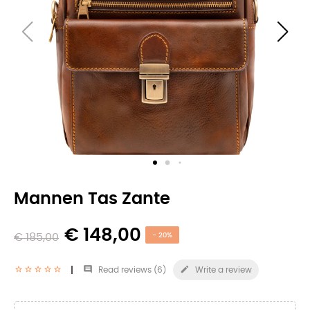
Mannen Tas Zante
€ 148,00
€ 185,00
- 20%


Read reviews (
6
)
Write a review