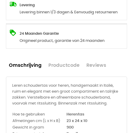
Levering
Levering binnen 1/3 dagen & Eenvoudig retourneren
24 Maanden Garantie
Origineel product, garantie van 24 maanden
Omschrijving
Productcode
Reviews
Leren schoudertas voor heren, handgemaakt in Italië,
ruim en elegant met een groot compartiment en talrijke
zakken. Verstelbare en afneembare schouderband,
voorvak met ritssluiting. Binnenzak met ritssluiting.
Hoe te gebruiken
Herentas
Afmetingen cm (L x H x B)
23 x 24 x 10
Gewicht in gram
900