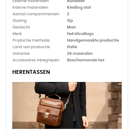
Externe materialen
Rundleer
Interne materialen
Kleding stof
Aantal compartimenten
2
Sluiting
Zip
Geslacht
Man
Merk
DeFeliceBags
Productie methode
Handgemaakte productie
Land van productie
Italië
Garantie
24 maanden
Accessoires inbegrepen
Beschermende tas
HERENTASSEN