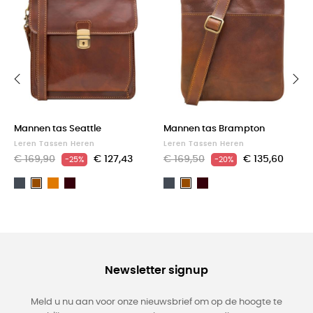
‹
›
Mannen tas Seattle
Mannen tas Brampton
Leren Tassen Heren
Leren Tassen Heren
€ 169,90
€ 127,43
€ 169,50
€ 135,60
-25%
-20%
Zwart
Light
Dark
Zwart
Dark
Bruin
Bruin
brown
Brown
Brown
Newsletter signup
Meld u nu aan voor onze nieuwsbrief om op de hoogte te