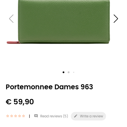
Portemonnee Dames 963
€ 59,90


Read reviews (
5
)
Write a review