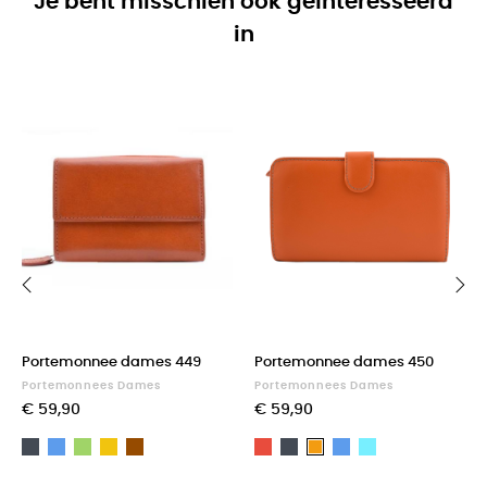
Je bent misschien ook geïnteresseerd
in
‹
›
Portemonnee dames 449
Portemonnee dames 450
Portemonnees Dames
Portemonnees Dames
€ 59,90
€ 59,90
Zwart
Blauw
Groen
Geel
Bruin
Rood
Zwart
Blauw
Light
Oranje
blue