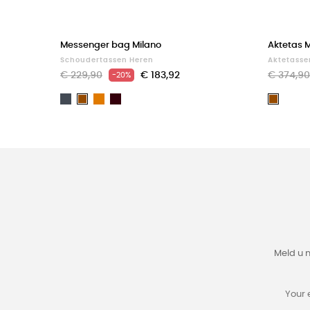
Messenger bag Milano
Aktetas 
Schoudertassen Heren
Aktetasse
€ 229,90
€ 183,92
€ 374,90
-20%
Zwart
Light
Dark
Bruin
Bruin
brown
Brown
Meld u 