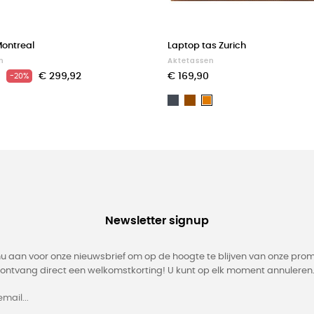
Montreal
Laptop tas Zurich
n
Aktetassen
€ 299,92
€ 169,90
-20%
Zwart
Bruin
Light
brown
Newsletter signup
nu aan voor onze nieuwsbrief om op de hoogte te blijven van onze prom
ontvang direct een welkomstkorting! U kunt op elk moment annuleren