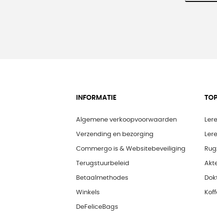
INFORMATIE
TOP
Algemene verkoopvoorwaarden
Ler
Verzending en bezorging
Ler
Commergo is & Websitebeveiliging
Rug
Terugstuurbeleid
Akt
Betaalmethodes
Dok
Winkels
Koff
DeFeliceBags