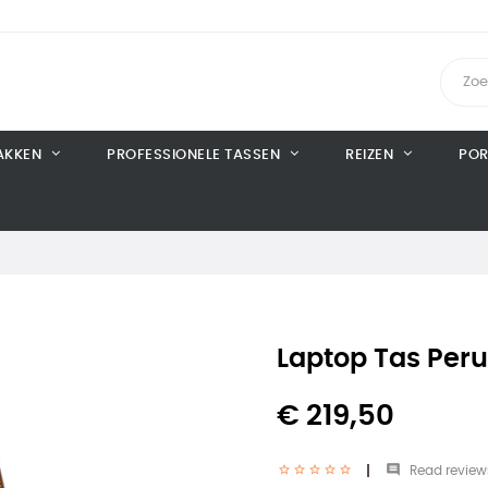
AKKEN
PROFESSIONELE TASSEN
REIZEN
POR
Laptop Tas Per
€ 219,50

Read review