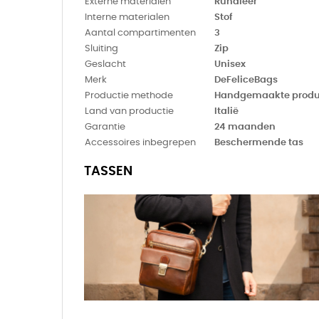
Externe materialen
Rundleer
Interne materialen
Stof
Aantal compartimenten
3
Sluiting
Zip
Geslacht
Unisex
Merk
DeFeliceBags
Productie methode
Handgemaakte produ
Land van productie
Italië
Garantie
24 maanden
Accessoires inbegrepen
Beschermende tas
TASSEN