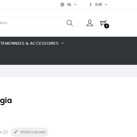
NL
EUR
0
TEMONNEES & ACCESSOIRES
ugia

s (
2
)
Write a review