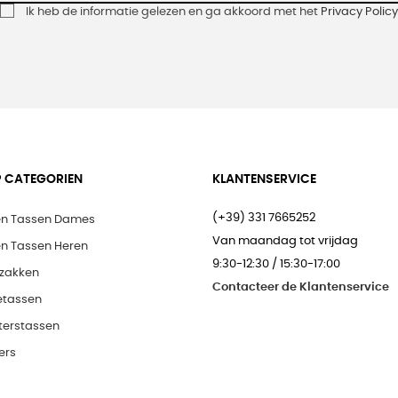
Ik heb de informatie gelezen en ga akkoord met het
Privacy Policy
 CATEGORIEN
KLANTENSERVICE
(+39) 331 7665252
en Tassen Dames
Van maandag tot vrijdag
en Tassen Heren
9:30-12:30 / 15:30-17:00
zakken
Contacteer de Klantenservice
etassen
terstassen
ers