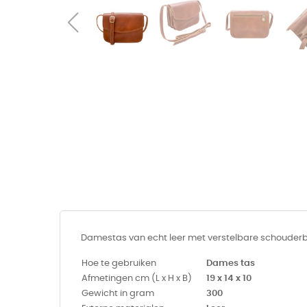
Damestas van echt leer met verstelbare schouderband
Hoe te gebruiken
Dames tas
Afmetingen cm (L x H x B)
19 x 14 x 10
Gewicht in gram
300