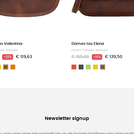
s Valentina
Dames tas Elena
sen Dames
Leren Tassen Dames
€ 119,63
€ 155,00
€ 139,50
-25%
-10%
art
Geel
Light
Rood
Zwart
Groen
Geel
Bruin
Bruin
brown
Newsletter signup
nu aan voor onze nieuwsbrief om op de hoogte te blijven van onze prom