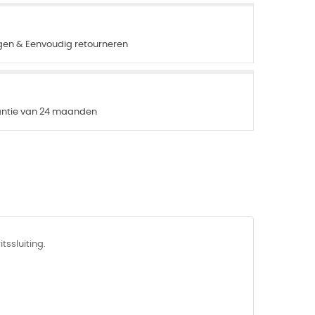
agen & Eenvoudig retourneren
rantie van 24 maanden
tssluiting.