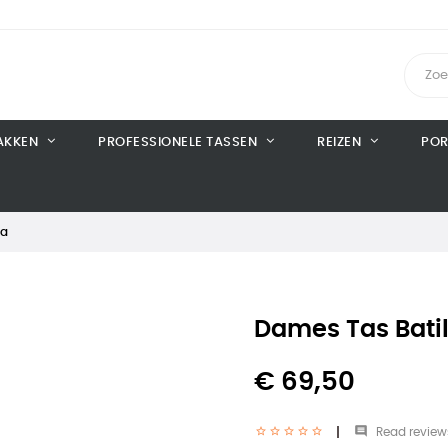
AKKEN
PROFESSIONELE TASSEN
REIZEN
POR
da
Dames Tas Bati
€ 69,50

Read review