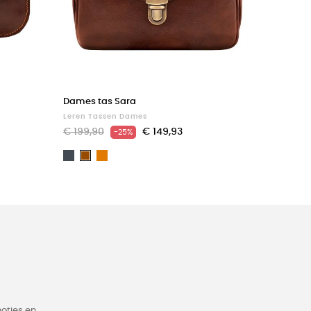
Dames tas Sara
Leren Tassen Dames
€ 199,90
€ 149,93
-25%
Zwart
Light
Bruin
brown
oties en