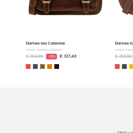
Dames tas Caterina
Dames ta
Leren Tassen Dames
Leren Tas
€ 169,90
€ 127,43
€ 159,50
-25%
Rood
Zwart
Light
Dark
Rood
Zw
Bruin
brown
Brown
Meld u 