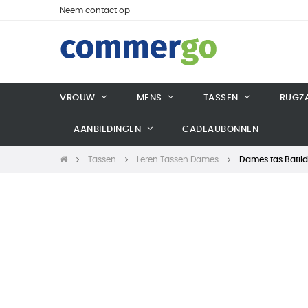
Neem contact op
VROUW
MENS
TASSEN
RUGZ
AANBIEDINGEN
CADEAUBONNEN
Tassen
Leren Tassen Dames
Dames tas Batil