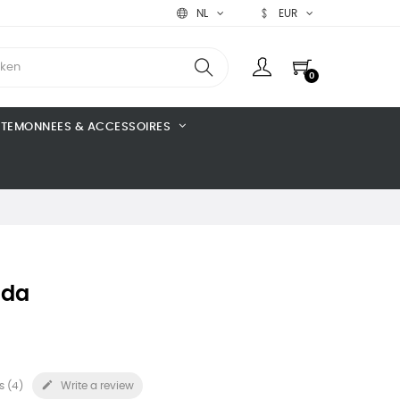
NL
EUR
0
TEMONNEES & ACCESSOIRES
lda

s (
4
)
Write a review