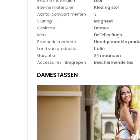
Externe materialen
Leer
Interne materialen
Kleding stof
Aantal compartimenten
3
Sluiting
Magneet
Geslacht
Dames
Merk
DeFeliceBags
Productie methode
Handgemaakte produ
Land van productie
Italië
Garantie
24 maanden
Accessoires inbegrepen
Beschermende tas
DAMESTASSEN