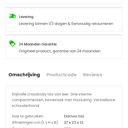
Levering
Levering binnen 1/3 dagen & Eenvoudig retourneren
24 Maanden Garantie
Origineel product, garantie van 24 maanden
Omschrijving
Productcode
Reviews
Stijlvolle crossbody tas van leer. Drie interne
compartimenten, binnenzak met ritssluiting. Verstelbare
schouderband.
Hoe te gebruiken
Dames tas
Afmetingen cm (L x H x B)
27 x 23 x 12