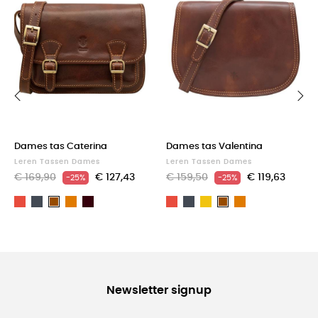
‹
›
Dames tas Caterina
Dames tas Valentina
Leren Tassen Dames
Leren Tassen Dames
€ 169,90
€ 127,43
€ 159,50
€ 119,63
-25%
-25%
Rood
Zwart
Light
Dark
Rood
Zwart
Geel
Light
Bruin
Bruin
brown
Brown
brown
Newsletter signup