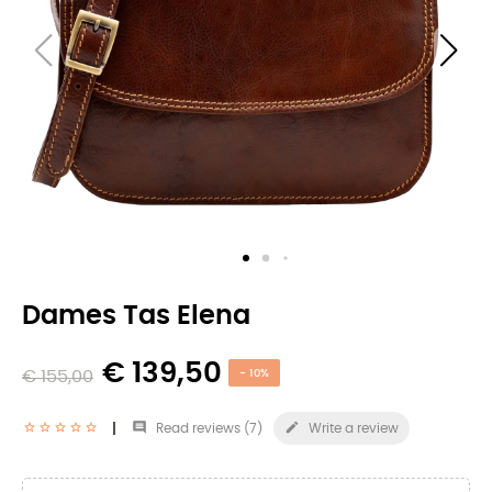
Dames Tas Elena
€ 139,50
€ 155,00
- 10%


Read reviews (
7
)
Write a review