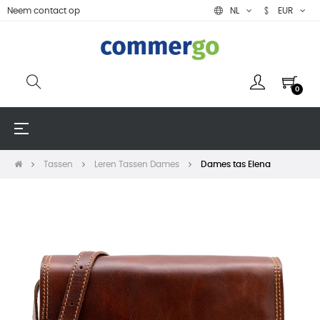
Neem contact op
NL
EUR
0
Toggle
☰
navigation
Tassen
Leren Tassen Dames
Dames tas Elena