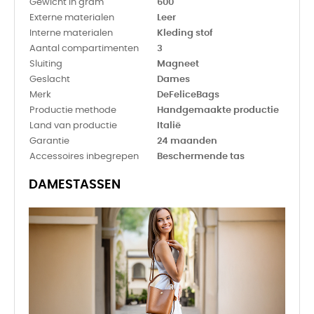
Gewicht in gram
600
Externe materialen
Leer
Interne materialen
Kleding stof
Aantal compartimenten
3
Sluiting
Magneet
Geslacht
Dames
Merk
DeFeliceBags
Productie methode
Handgemaakte productie
Land van productie
Italië
Garantie
24 maanden
Accessoires inbegrepen
Beschermende tas
DAMESTASSEN