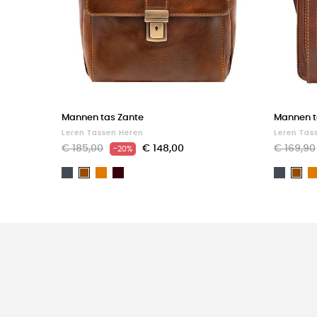
Mannen tas Zante
Mannen t
Leren Tassen Heren
Leren Tas
€ 185,00
€ 148,00
€ 169,90
-20%
Zwart
Light
Dark
Zwart
Bruin
Bru
brown
Brown