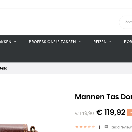
AKKEN
PROFESSIONELE TASSEN
REIZEN
POR
ello
Mannen Tas Don
€ 119,92
€ 149,90
-

Read review