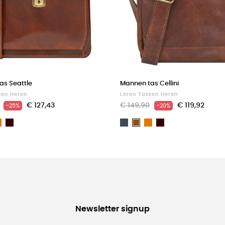
as Seattle
Mannen tas Cellini
sen Heren
Leren Tassen Heren
€ 127,43
€ 149,90
€ 119,92
-25%
-20%
Light
Dark
Zwart
Light
Dark
in
Bruin
brown
Brown
brown
Brown
Newsletter signup