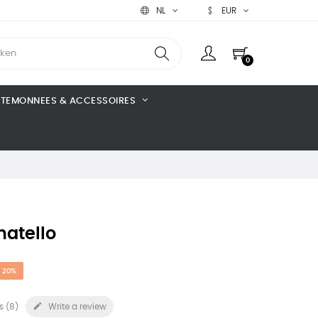
NL
EUR
0
TEMONNEES & ACCESSOIRES
atello
 20%

s (
8
)
Write a review