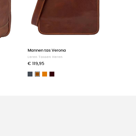
Mannen tas Verona
Leren Tassen Heren
€ 119,95
Zwart
Light
Dark
Bruin
brown
Brown