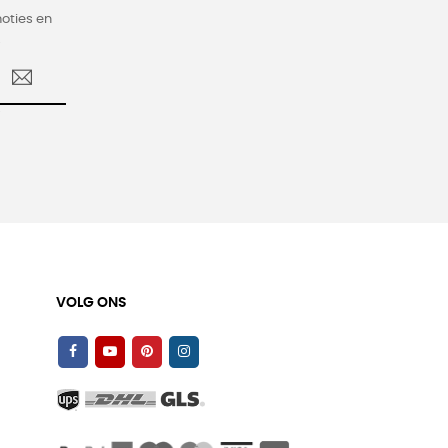
oties en
.
VOLG ONS