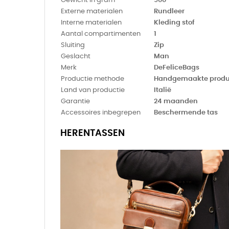
Gewicht in gram
900
Externe materialen
Rundleer
Interne materialen
Kleding stof
Aantal compartimenten
1
Sluiting
Zip
Geslacht
Man
Merk
DeFeliceBags
Productie methode
Handgemaakte produ
Land van productie
Italië
Garantie
24 maanden
Accessoires inbegrepen
Beschermende tas
HERENTASSEN