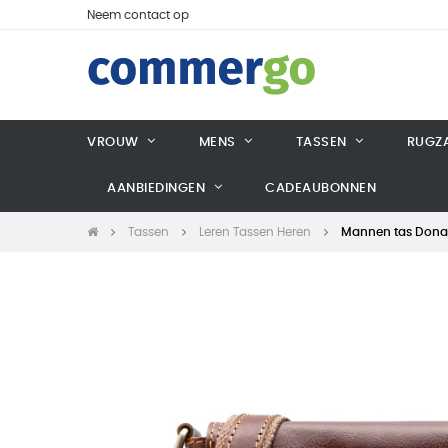
Neem contact op
VROUW
MENS
TASSEN
RUGZ
AANBIEDINGEN
CADEAUBONNEN
Tassen
Leren Tassen Heren
Mannen tas Donat