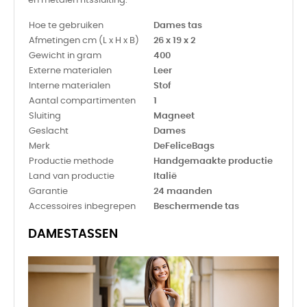
en metalen ritssluiting.
Hoe te gebruiken
Dames tas
Afmetingen cm (L x H x B)
26 x 19 x 2
Gewicht in gram
400
Externe materialen
Leer
Interne materialen
Stof
Aantal compartimenten
1
Sluiting
Magneet
Geslacht
Dames
Merk
DeFeliceBags
Productie methode
Handgemaakte productie
Land van productie
Italië
Garantie
24 maanden
Accessoires inbegrepen
Beschermende tas
DAMESTASSEN