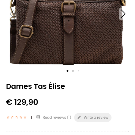
Dames Tas Élise
€ 129,90


Read reviews (
1
)
Write a review