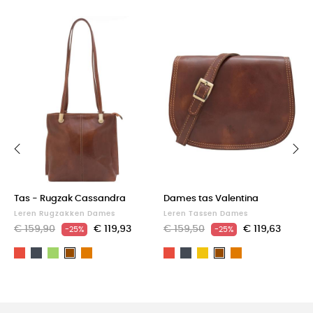
‹
›
Tas - Rugzak Cassandra
Dames tas Valentina
Leren Rugzakken Dames
Leren Tassen Dames
€ 159,90
€ 119,93
€ 159,50
€ 119,63
-25%
-25%
Rood
Zwart
Groen
Light
Rood
Zwart
Geel
Light
Bruin
Bruin
brown
brown