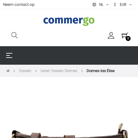
Neem contact op
NL
EUR
0
Toggle
☰
navigation
Tassen
Leren Tassen Dames
Dames tas Élise